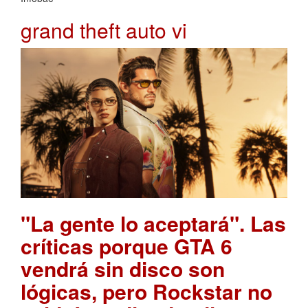
grand theft auto vi
"La gente lo aceptará". Las
críticas porque GTA 6
vendrá sin disco son
lógicas, pero Rockstar no