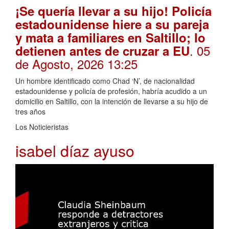
¡Se quería llevar a su hijo! Policía
estadounidense hiere a su pareja
y mata a familiares en Saltillo; lo
. 05
detienen antes de cruzar a EU
de Agosto, 2026 13:25
Un hombre identificado como Chad ‘N’, de nacionalidad
estadounidense y policía de profesión, habría acudido a un
domicilio en Saltillo, con la intención de llevarse a su hijo de
tres años
Los Noticieristas
isabel díaz ayuso