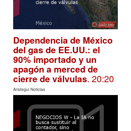
Dependencia de México
del gas de EE.UU.: el
90% importado y un
apagón a merced de
cierre de válvulas
. 20:20
Aristegui Noticias