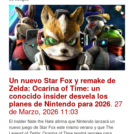
Un nuevo Star Fox y remake de
Zelda: Ocarina of Time: un
conocido insider desvela los
. 27
planes de Nintendo para 2026
de Marzo, 2026 11:03
El insider Nate the Hate afirma que Nintendo lanzará un
nuevo juego de Star Fox este mismo verano y que The
Legend of Zelda: Ocarina of Time tendrá remake para