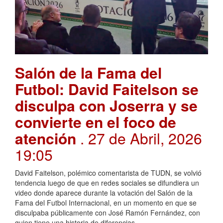
Salón de la Fama del
Futbol: David Faitelson se
disculpa con Joserra y se
convierte en el foco de
atención
. 27 de Abril, 2026
19:05
David Faitelson, polémico comentarista de TUDN, se volvió
tendencia luego de que en redes sociales se difundiera un
video donde aparece durante la votación del Salón de la
Fama del Futbol Internacional, en un momento en que se
disculpaba públicamente con José Ramón Fernández, con
quien tiene una historia de diferencias.