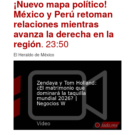
¡Nuevo mapa político!
México y Perú retoman
relaciones mientras
avanza la derecha en la
región
. 23:50
El Heraldo de México