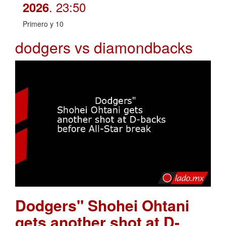
. 23:50
2026
Primero y 10
dodgers vs diamondbacks
Dodgers" Shohei Ohtani
gets another shot at D-