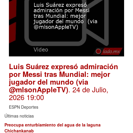
Luis Suárez expresó admiración
por Messi tras Mundial: mejor
jugador del mundo (via
. 24 de Julio,
@mlsonAppleTV)
2026 19:00
ESPN Deportes
Últimas noticias
Preocupa enturbiamiento del agua de la laguna
Chichankanab