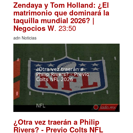
Zendaya y Tom Holland: ¿El
matrimonio que dominará la
taquilla mundial 2026? |
. 23:50
Negocios W
adn Noticias
¿Otra vez traerán a Philip
Rivers? - Previo Colts NFL