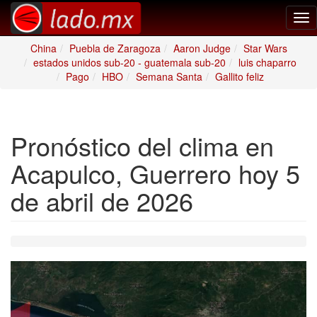
Tog
nav
China
Puebla de Zaragoza
Aaron Judge
Star Wars
estados unidos sub-20 - guatemala sub-20
luis chaparro
Pago
HBO
Semana Santa
Gallito feliz
Pronóstico del clima en
Acapulco, Guerrero hoy 5
de abril de 2026