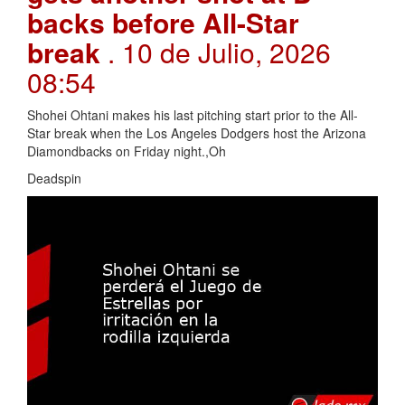
backs before All-Star
break
. 10 de Julio, 2026
08:54
Shohei Ohtani makes his last pitching start prior to the All-
Star break when the Los Angeles Dodgers host the Arizona
Diamondbacks on Friday night.,Oh
Deadspin