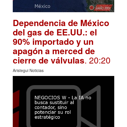
Dependencia de México
del gas de EE.UU.: el
90% importado y un
apagón a merced de
cierre de válvulas
. 20:20
Aristegui Noticias