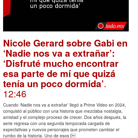
Nicole Gerard sobre Gabi en
‘Nadie nos va a extrañar’:
‘Disfruté mucho encontrar
esa parte de mí que quizá
tenía un poco dormida’
.
12:46
Cuando ‘Nadie nos va a extrañar’ llegó a Prime Video en 2024,
conquistó al público con una historia que mezclaba nostalgia,
amistad y el complejo proceso de crecer. Dos años después, la
serie regresa con una segunda temporada cargada de
expectativas y nuevos personajes que prometen cambiar el
rumbo de la historia. Uno de esos [