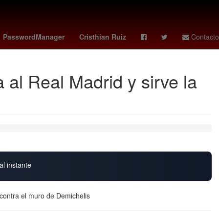
to Alvarado
tabla leagues cup
ranking fifa
PasswordManager
Cristhian Ruiz
Contacto
al Real Madrid y sirve la
al instante
a contra el muro de Demichelis