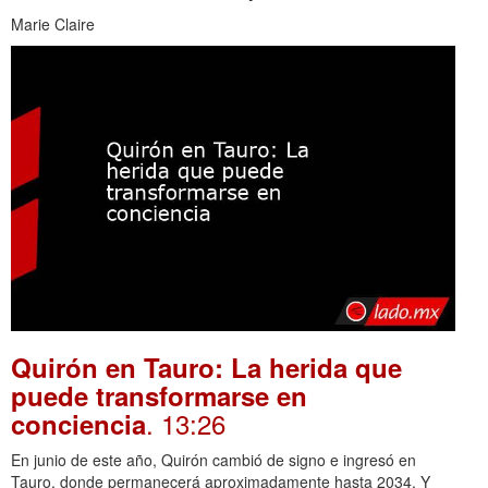
Marie Claire
Quirón en Tauro: La herida que
puede transformarse en
. 13:26
conciencia
En junio de este año, Quirón cambió de signo e ingresó en
Tauro, donde permanecerá aproximadamente hasta 2034. Y