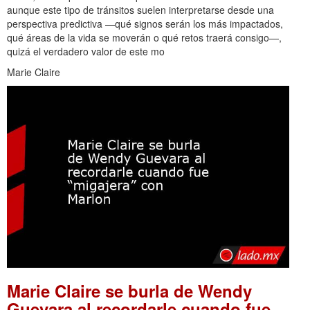
aunque este tipo de tránsitos suelen interpretarse desde una
perspectiva predictiva —qué signos serán los más impactados,
qué áreas de la vida se moverán o qué retos traerá consigo—,
quizá el verdadero valor de este mo
Marie Claire
Marie Claire se burla de Wendy
Guevara al recordarle cuando fue