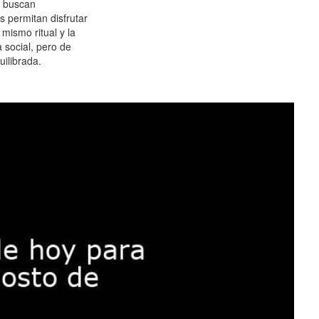
 buscan
es permitan disfrutar
 mismo ritual y la
 social, pero de
ilibrada.