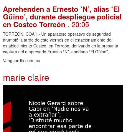
Aprehenden a Ernesto ‘N’, alias ‘El
Güino’, durante despliegue policial
. 20:05
en Costco Torreón
TORREÓN, COAH.- Un aparatoso operativo de seguridad
irrumpió la tarde de este viernes en el estacionamiento del
establecimiento Costco, en Torreón, derivando en la presunta
captura del empresario Ernesto “N”, apodado “El Güino”.
Vanguardia.com.mx
marie claire