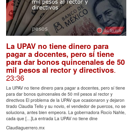
La UPAV no tiene dinero para
pagar a docentes, pero sí tiene
para dar bonos quincenales de 50
.
mil pesos al rector y directivos
23:36
La UPAV no tiene dinero para pagar a docentes, pero sí tiene
para dar bonos quincenales de 50 mil pesos al rector y
directivos El problema de la UPAV que ocasionaron y dejaron
tirado Claudia Tello y su novio, el vendedor de puercos, no se
soluciona, antes bien empeora. La gobernadora Rocío Nahle,
cada que […]La entrada La UPAV no tiene dine
Claudiaguerrero.mx