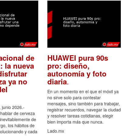
acional de
HUAWEI pura 90s
: la nueva
pro: diseño,
isfrutar
autonomía y foto
.
za ya no
diaria
el
En un momento en el que el móvil ya
no sirve solo para contestar
mensajes, sino también para trabajar,
 junio 2026.-
registrar recuerdos, navegar la ciudad
hablar de cerveza
y resolver tareas cotidianas, elegir
 inevitablemente de
bien importa más que nunca.
go, los hábitos de
Lado.mx
olucionando y cada