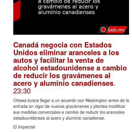
Canadá negocia con Estados
Unidos eliminar aranceles a los
autos y facilitar la venta de
alcohol estadounidense a cambio
de reducir los gravámenes al
.
acero y aluminio canadienses
23:30
Ottawa busca llegar a un acuerdo con Washington antes de la
entrada en vigor de nuevos gravámenes y plantea modificar
sus medidas comerciales a cambio de reducir los aranceles
estadounidenses al acero y aluminio canadiense.
El Imparcial