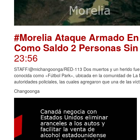
#Morelia Ataque Armado En
Como Saldo 2 Personas Sin 
23:56
STAFF/@michangoonga/RED-113 Dos muertos y un herido fue e
conocida como «Fútbol Park», ubicada en la comunidad de La M
autoridades policiales, las cuales agregaron que una de las vícti
Changoonga