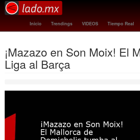
unión - lanús
costco torreon
regreso a cl
Inicio
Trendings
VIDEOS
Tiempo Real
¡Mazazo en Son Moix! El Ma
Liga al Barça