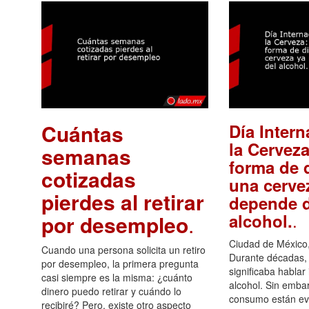
Cuántas
Día Intern
la Cerveza
semanas
forma de d
cotizadas
una cerve
pierdes al retirar
depende d
.
alcohol.
por desempleo
.
Ciudad de México,
Cuando una persona solicita un retiro
Durante décadas, 
por desempleo, la primera pregunta
significaba hablar
casi siempre es la misma: ¿cuánto
alcohol. Sin embar
dinero puedo retirar y cuándo lo
consumo están ev
recibiré? Pero, existe otro aspecto