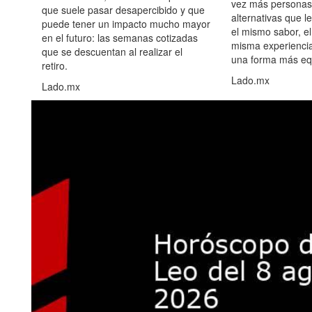
vez más personas
que suele pasar desapercibido y que
alternativas que l
puede tener un impacto mucho mayor
el mismo sabor, el
en el futuro: las semanas cotizadas
misma experiencia
que se descuentan al realizar el
una forma más equ
retiro.
Lado.mx
Lado.mx