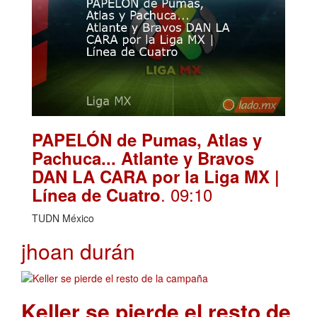
PAPELÓN de Pumas, Atlas y
Pachuca... Atlante y Bravos
DAN LA CARA por la Liga MX |
. 09:10
Línea de Cuatro
TUDN México
jhoan durán
Keller se pierde el resto de