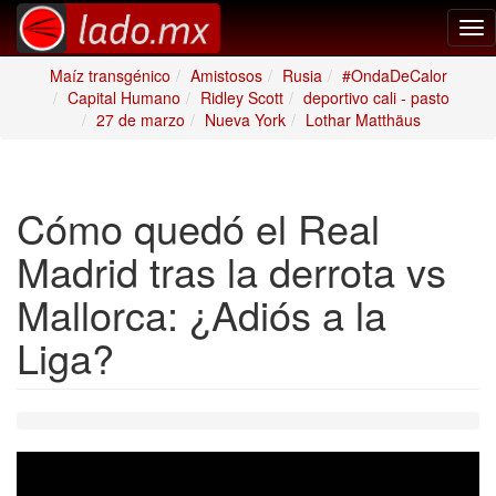
Tog
nav
Maíz transgénico
Amistosos
Rusia
#OndaDeCalor
Capital Humano
Ridley Scott
deportivo cali - pasto
27 de marzo
Nueva York
Lothar Matthäus
Cómo quedó el Real
Madrid tras la derrota vs
Mallorca: ¿Adiós a la
Liga?