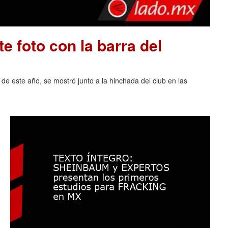
e foto con la barra del
 de este año, se mostró junto a la hinchada del club en las