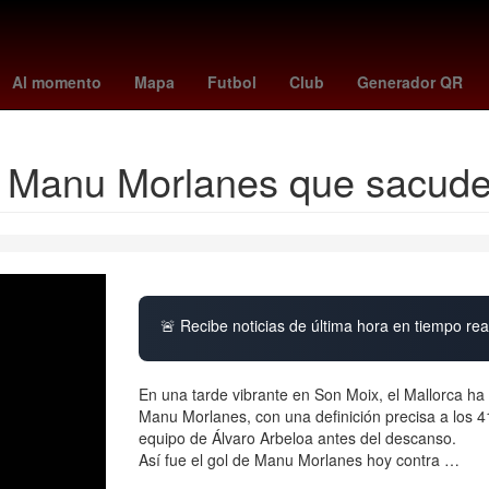
rsenal vs
Rosario
alerta por precipitaciones
peppa pig
florian
Al momento
Mapa
Futbol
Club
Generador QR
de Manu Morlanes que sacude
🚨 Recibe noticias de última hora en tiempo real
En una tarde vibrante en Son Moix, el Mallorca ha
Manu Morlanes, con una definición precisa a los 41
equipo de Álvaro Arbeloa antes del descanso.
Así fue el gol de Manu Morlanes hoy contra …