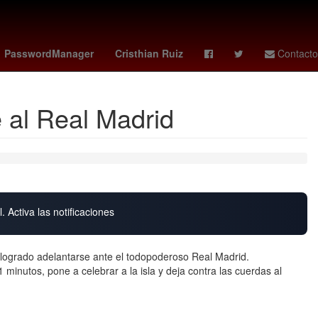
 monzon
club atlético morelia
España
HBO
PasswordManager
Cristhian Ruiz
Contacto
 al Real Madrid
. Activa las notificaciones
 logrado adelantarse ante el todopoderoso Real Madrid.
 minutos, pone a celebrar a la isla y deja contra las cuerdas al