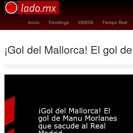
andré jardine
tabla general liga mx 2026
a
Inicio
Trendings
VIDEOS
Tiempo Real
¡Gol del Mallorca! El gol 