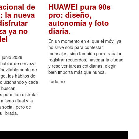
acional de
HUAWEI pura 90s
: la nueva
pro: diseño,
isfrutar
autonomía y foto
.
za ya no
diaria
el
En un momento en el que el móvil ya
no sirve solo para contestar
mensajes, sino también para trabajar,
 junio 2026.-
registrar recuerdos, navegar la ciudad
hablar de cerveza
y resolver tareas cotidianas, elegir
 inevitablemente de
bien importa más que nunca.
go, los hábitos de
Lado.mx
olucionando y cada
 buscan
es permitan disfrutar
 mismo ritual y la
 social, pero de
ilibrada.