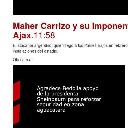
Maher Carrizo y su imponent
Ajax
.11:58
El atacante argentino, quien llegó a los Países Bajos en febrero
instalaciones del estadio.
Olé.com.ar