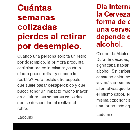
Cuántas
Día Intern
la Cerveza
semanas
forma de d
cotizadas
una cerve
pierdes al retirar
depende d
.
alcohol.
por desempleo
.
Ciudad de México,
Cuando una persona solicita un retiro
Durante décadas, 
por desempleo, la primera pregunta
significaba hablar
casi siempre es la misma: ¿cuánto
alcohol. Sin embar
dinero puedo retirar y cuándo lo
consumo están ev
recibiré? Pero, existe otro aspecto
vez más personas
que suele pasar desapercibido y que
alternativas que l
puede tener un impacto mucho mayor
el mismo sabor, el
en el futuro: las semanas cotizadas
misma experiencia
que se descuentan al realizar el
una forma más equ
retiro.
Lado.mx
Lado.mx