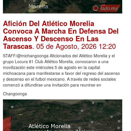
Afición Del Atlético Morelia
Convoca A Marcha En Defensa Del
Ascenso Y Descenso En Las
. 05 de Agosto, 2026 12:20
Tarascas
STAFF/@michangoonga Aficionados del Atlético Morelia y el
grupo Locura 81 Club Atlético Morelia, convocaron a una
movilización este miércoles 5 de agosto en la capital
michoacana para manifestarse a favor del regreso del ascenso
y descenso en el futbol mexicano. A través de redes sociales
comenzó a difundirse una invitación para reunirse en
Changoonga