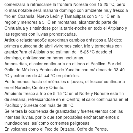
comenzará a refrescarse la frontera Noreste con 15-25 °C, pero
lo más notable será mañana domingo con ambiente muy fresco a
frío en Coahuila, Nuevo León y Tamaulipas con 5-15 °C en la
región y menores a 5 °C en montañas, alcanzando parte de
Chihuahua y sintiéndose por la tarde-noche en todo el Altiplano y
las regiones con lluvias pronosticadas.
Artículo relacionadoSe aproximan cambios drásticos a México:
primera quincena de abril viviremos calor, frío y tormentas con
granizoPara el Altiplano se estiman de 15-25 °C desde el
domingo, enfriándose en horas nocturnas.
Ambos días, el calor continuaría en el todo el Pacífico, Sur del
Golfo de México y Península de Yucatán con máximas de 33-40
°C y extremas de 41-44 °C en planicies.
Por lo menos, hasta el miércoles o jueves, el frescor continuaría
en el Noreste, Centro y Oriente.
Ambiente fresco a frío de 5-15 °C en el Norte y Noreste este fin
de semana, refrescándose en el Centro; el calor continuaría en el
Pacífico y Sureste con más de 38 °C.
Se reitera la ocurrencia de granizadas y fuertes vientos con las
intensas lluvias, por lo que son probables encharcamientos o
inundaciones, así como corrientes peligrosas.
En volcanes como el Pico de Orizaba, Cofre de Perote,