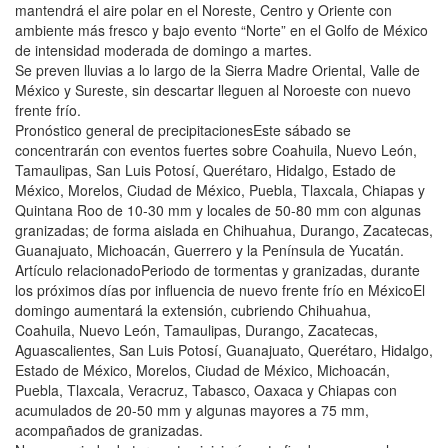
mantendrá el aire polar en el Noreste, Centro y Oriente con
ambiente más fresco y bajo evento “Norte” en el Golfo de México
de intensidad moderada de domingo a martes.
Se preven lluvias a lo largo de la Sierra Madre Oriental, Valle de
México y Sureste, sin descartar lleguen al Noroeste con nuevo
frente frío.
Pronóstico general de precipitacionesEste sábado se
concentrarán con eventos fuertes sobre Coahuila, Nuevo León,
Tamaulipas, San Luis Potosí, Querétaro, Hidalgo, Estado de
México, Morelos, Ciudad de México, Puebla, Tlaxcala, Chiapas y
Quintana Roo de 10-30 mm y locales de 50-80 mm con algunas
granizadas; de forma aislada en Chihuahua, Durango, Zacatecas,
Guanajuato, Michoacán, Guerrero y la Península de Yucatán.
Artículo relacionadoPeriodo de tormentas y granizadas, durante
los próximos días por influencia de nuevo frente frío en MéxicoEl
domingo aumentará la extensión, cubriendo Chihuahua,
Coahuila, Nuevo León, Tamaulipas, Durango, Zacatecas,
Aguascalientes, San Luis Potosí, Guanajuato, Querétaro, Hidalgo,
Estado de México, Morelos, Ciudad de México, Michoacán,
Puebla, Tlaxcala, Veracruz, Tabasco, Oaxaca y Chiapas con
acumulados de 20-50 mm y algunas mayores a 75 mm,
acompañados de granizadas.