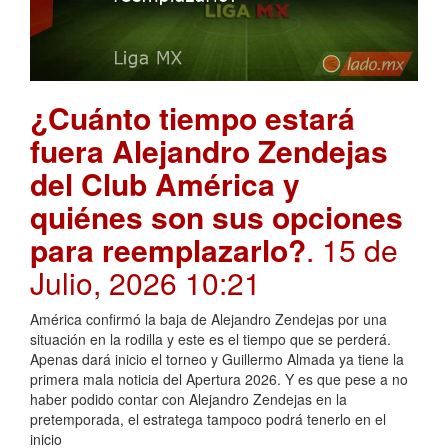
¿Cuánto tiempo estará
fuera Alejandro Zendejas
del Club América y
quiénes son sus opciones
para reemplazarlo?
. 15 de
Julio, 2026 10:21
América confirmó la baja de Alejandro Zendejas por una
situación en la rodilla y este es el tiempo que se perderá.
Apenas dará inicio el torneo y Guillermo Almada ya tiene la
primera mala noticia del Apertura 2026. Y es que pese a no
haber podido contar con Alejandro Zendejas en la
pretemporada, el estratega tampoco podrá tenerlo en el
inicio