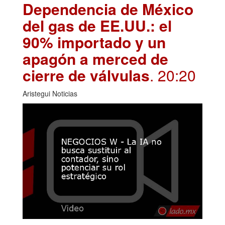
Dependencia de México
del gas de EE.UU.: el
90% importado y un
apagón a merced de
cierre de válvulas
. 20:20
Aristegui Noticias