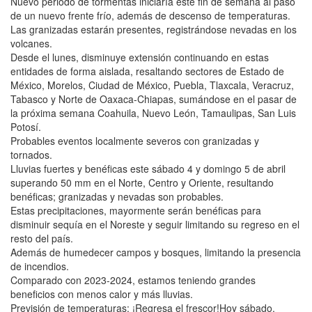
Nuevo periodo de tormentas iniciaría este fin de semana al paso
de un nuevo frente frío, además de descenso de temperaturas.
Las granizadas estarán presentes, registrándose nevadas en los
volcanes.
Desde el lunes, disminuye extensión continuando en estas
entidades de forma aislada, resaltando sectores de Estado de
México, Morelos, Ciudad de México, Puebla, Tlaxcala, Veracruz,
Tabasco y Norte de Oaxaca-Chiapas, sumándose en el pasar de
la próxima semana Coahuila, Nuevo León, Tamaulipas, San Luis
Potosí.
Probables eventos localmente severos con granizadas y
tornados.
Lluvias fuertes y benéficas este sábado 4 y domingo 5 de abril
superando 50 mm en el Norte, Centro y Oriente, resultando
benéficas; granizadas y nevadas son probables.
Estas precipitaciones, mayormente serán benéficas para
disminuir sequía en el Noreste y seguir limitando su regreso en el
resto del país.
Además de humedecer campos y bosques, limitando la presencia
de incendios.
Comparado con 2023-2024, estamos teniendo grandes
beneficios con menos calor y más lluvias.
Previsión de temperaturas: ¡Regresa el frescor!Hoy sábado,