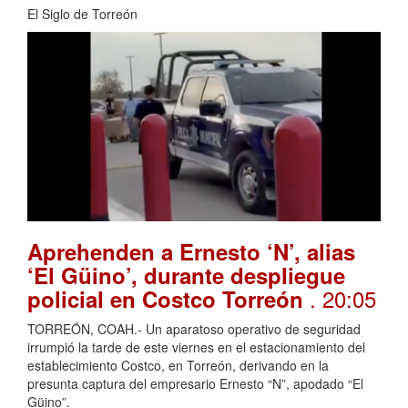
El Siglo de Torreón
Aprehenden a Ernesto ‘N’, alias
‘El Güino’, durante despliegue
. 20:05
policial en Costco Torreón
TORREÓN, COAH.- Un aparatoso operativo de seguridad
irrumpió la tarde de este viernes en el estacionamiento del
establecimiento Costco, en Torreón, derivando en la
presunta captura del empresario Ernesto “N”, apodado “El
Güino”.