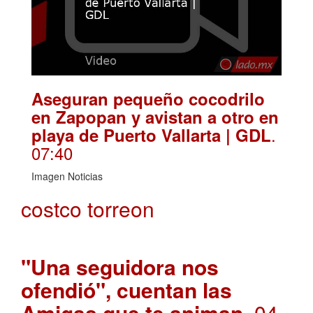
Aseguran pequeño cocodrilo
en Zapopan y avistan a otro en
.
playa de Puerto Vallarta | GDL
07:40
Imagen Noticias
costco torreon
"Una seguidora nos
ofendió", cuentan las
Amigas que te animan
. 04