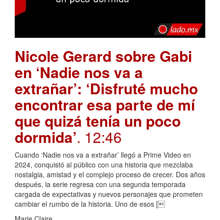
Nicole Gerard sobre Gabi
en ‘Nadie nos va a
extrañar’: ‘Disfruté mucho
encontrar esa parte de mí
que quizá tenía un poco
dormida’
. 12:46
Cuando ‘Nadie nos va a extrañar’ llegó a Prime Video en
2024, conquistó al público con una historia que mezclaba
nostalgia, amistad y el complejo proceso de crecer. Dos años
después, la serie regresa con una segunda temporada
cargada de expectativas y nuevos personajes que prometen
cambiar el rumbo de la historia. Uno de esos [
Marie Claire