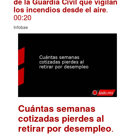
de la Guardia Civil que vigilan
.
los incendios desde el aire
00:20
Infobae
Cuántas semanas
cotizadas pierdes al
retirar por desempleo
.