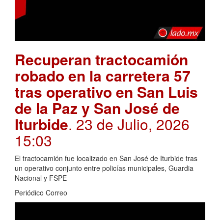
Recuperan tractocamión
robado en la carretera 57
tras operativo en San Luis
de la Paz y San José de
Iturbide
. 23 de Julio, 2026
15:03
El tractocamión fue localizado en San José de Iturbide tras
un operativo conjunto entre policías municipales, Guardia
Nacional y FSPE
Periódico Correo