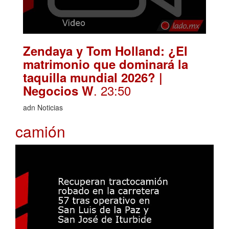
Zendaya y Tom Holland: ¿El
matrimonio que dominará la
taquilla mundial 2026? |
. 23:50
Negocios W
adn Noticias
camión