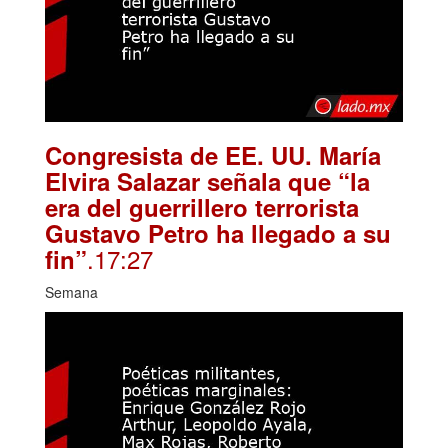
Congresista de EE. UU. María
Elvira Salazar señala que “la
era del guerrillero terrorista
Gustavo Petro ha llegado a su
.17:27
fin”
Semana