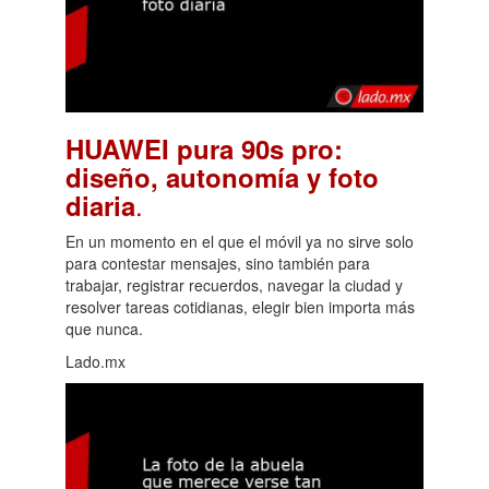
HUAWEI pura 90s pro:
diseño, autonomía y foto
.
diaria
En un momento en el que el móvil ya no sirve solo
para contestar mensajes, sino también para
trabajar, registrar recuerdos, navegar la ciudad y
resolver tareas cotidianas, elegir bien importa más
que nunca.
Lado.mx