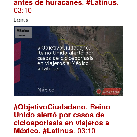
.
antes de huracanes. #Latinus
03:10
Latinus
#ObjetivoCiudadano. Reino
Unido alertó por casos de
ciclosporiasis en viajeros a
. 03:10
México. #Latinus