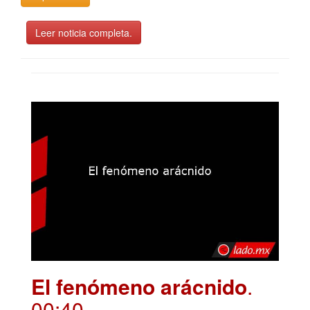
Leer noticia completa.
El fenómeno arácnido
.
00:40