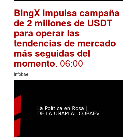
BingX impulsa campaña
de 2 millones de USDT
para operar las
tendencias de mercado
más seguidas del
momento
. 06:00
Infobae