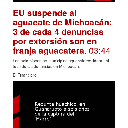
EU suspende al
aguacate de Michoacán:
3 de cada 4 denuncias
por extorsión son en
franja aguacatera
. 03:44
Las extorsiones en municipios aguacateros lideran el
total de las denuncias en Michoacán.
El Financiero