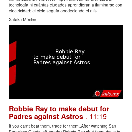
tecnología ni cuántas ciudades aprendieran a iluminarse con
electricidad: el cielo seguía obedeciendo el mis
Xataka México
Robbie Ray to make debut for
. 11:19
Padres against Astros
If you can"t beat them, trade for them.,After watching San
Francisco Giants left-hander Robbie Ray shut them down in