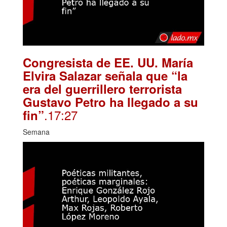
Congresista de EE. UU. María
Elvira Salazar señala que “la
era del guerrillero terrorista
Gustavo Petro ha llegado a su
.17:27
fin”
Semana