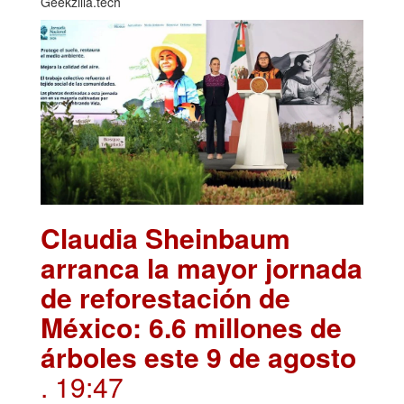
Geekzilla.tech
Claudia Sheinbaum
arranca la mayor jornada
de reforestación de
México: 6.6 millones de
árboles este 9 de agosto
. 19:47