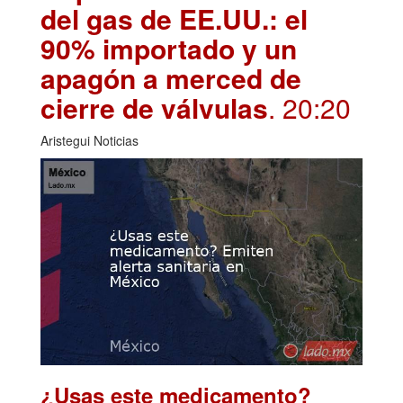
del gas de EE.UU.: el
90% importado y un
apagón a merced de
cierre de válvulas
. 20:20
Aristegui Noticias
¿Usas este medicamento?