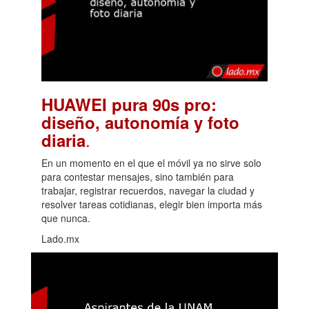
HUAWEI pura 90s pro:
diseño, autonomía y foto
.
diaria
En un momento en el que el móvil ya no sirve solo
para contestar mensajes, sino también para
trabajar, registrar recuerdos, navegar la ciudad y
resolver tareas cotidianas, elegir bien importa más
que nunca.
Lado.mx