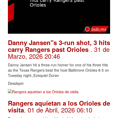
Danny Jansen"s 3-run shot, 3 hits
. 31 de
carry Rangers past Orioles
Marzo, 2026 20:46
Danny Jansen hit a three-run homer for one of his three hits
as the Texas Rangers beat the host Baltimore Orioles 8-5 on
Tuesday night.,Ezequiel Duran
Deadspin
Rangers aquietan a los Orioles de
. 01 de Abril, 2026 06:10
visita