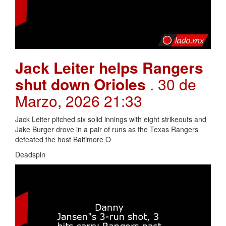
Jack Leiter helps Rangers
shut down Orioles
. 30 de
Marzo, 2026 21:33
Jack Leiter pitched six solid innings with eight strikeouts and
Jake Burger drove in a pair of runs as the Texas Rangers
defeated the host Baltimore O
Deadspin