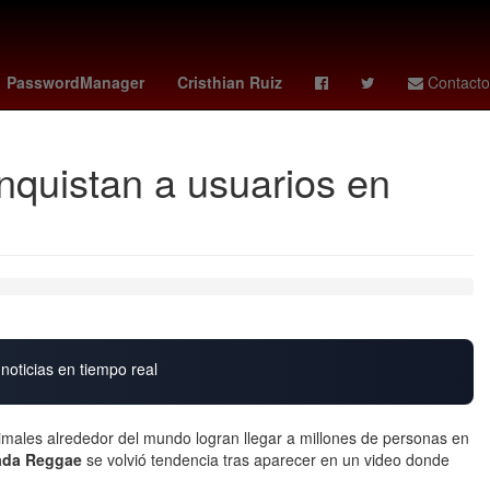
as - tigres
James Gunn
Perú
Brasil
PasswordManager
Cristhian Ruiz
Contacto
nquistan a usuarios en
noticias en tiempo real
animales alrededor del mundo logran llegar a millones de personas en
mada Reggae
se volvió tendencia tras aparecer en un video donde