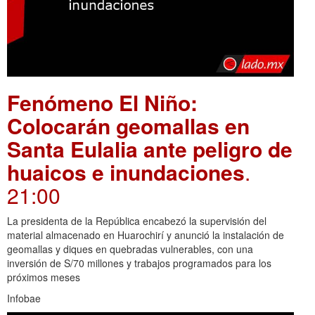
Fenómeno El Niño:
Colocarán geomallas en
Santa Eulalia ante peligro de
huaicos e inundaciones
.
21:00
La presidenta de la República encabezó la supervisión del
material almacenado en Huarochirí y anunció la instalación de
geomallas y diques en quebradas vulnerables, con una
inversión de S/70 millones y trabajos programados para los
próximos meses
Infobae