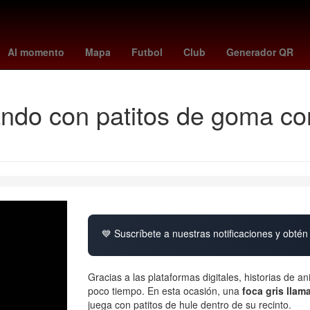
Telemundo
Nintendo Switch
Puerto Rico
rangers - yankees
atl
Al momento
Mapa
Futbol
Club
Generador QR
ndo con patitos de goma co
💙 Suscríbete a nuestras notificaciones y obtén 
Gracias a las plataformas digitales, historias de 
poco tiempo. En esta ocasión, una
foca gris lla
juega con patitos de hule dentro de su recinto.