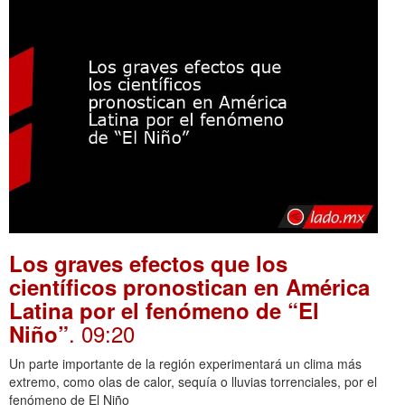
Los graves efectos que los
científicos pronostican en América
Latina por el fenómeno de “El
. 09:20
Niño”
Un parte importante de la región experimentará un clima más
extremo, como olas de calor, sequía o lluvias torrenciales, por el
fenómeno de El Niño