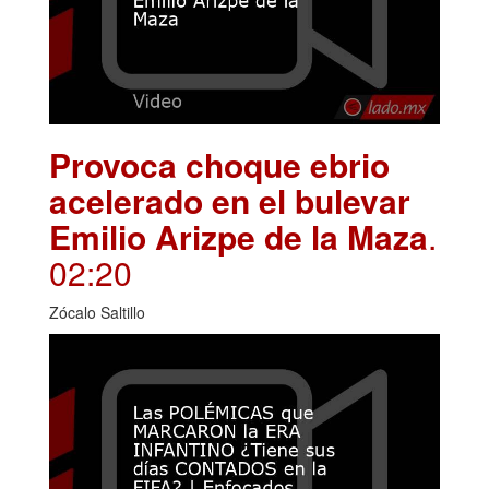
Provoca choque ebrio
acelerado en el bulevar
Emilio Arizpe de la Maza
.
02:20
Zócalo Saltillo