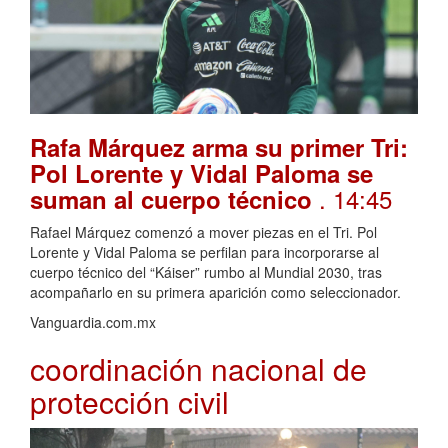
Rafa Márquez arma su primer Tri:
Pol Lorente y Vidal Paloma se
. 14:45
suman al cuerpo técnico
Rafael Márquez comenzó a mover piezas en el Tri. Pol
Lorente y Vidal Paloma se perfilan para incorporarse al
cuerpo técnico del “Káiser” rumbo al Mundial 2030, tras
acompañarlo en su primera aparición como seleccionador.
Vanguardia.com.mx
coordinación nacional de
protección civil