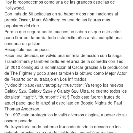
Hoy lo reconocemos como una de las grandes estrellas de
Hollywood.
Con más de 50 películas en su haber y dos nominaciones al
premio Oscar, Mark Wahlberg es una de las figuras más
populares del cine.
Pero lo que seguramente muchos no saben es que este actor
pudo tirar por la borda todo este éxito años atrás: cumplió una
condena en prisión.
Recapitulemos un poco.
Hace una década, se volvió una estrella de acción con la saga
Transformers y también brilló en el área de la comedia con Ted.
En 2010 consiguió la nominación al Oscar gracias a la producción
de The Fighter y poco antes también la obtuvo como Mejor Actor
de Reparto por su trabajo en Los Infiltrados.
{"videoId":"xa0q76a","autoplay":true,"title":"Ya tengo los nuevos
Galaxy S26, Galaxy S26+ y Galaxy S26 Ultra, te cuento todos los
detalles", "tag":"", "duration":"743"} Todo esto fueron frutos de
aquel papel que lo lanzó al estrellato en Boogie Nights de Paul
Thomas Anderson.
En 1997 este protagónico le valió diversos elogios, a pesar de su
oscuro pasado.
Su trayectoria pudo haberse truncado desde la década de los
ochenta gracias a un par de incidentes: cometió agresiones