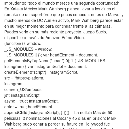
imprudente: "todo el mundo merece una segunda oportunidad".
En Xataka México Mark Wahlberg planea llevar a los cines el
remake de un superhéroe que pocos conocen: no es de Marvel y
mucho menos de DC Aún en activo, Mark Wahlberg parece estar
en su mejor momento para continuar frente a las cámaras.
Puedes verlo en su más reciente proyecto, Juego Sucio,
disponible a través de Amazon Prime Video.
(function() { window.
_JS_MODULES = window.
_JS_MODULES || {}; var headElement = document.
getElementsByTagName("head")[0]; if (_JS_MODULES.
instagram) { var instagramScript = document.
createElement("script"); instagramScript.
src = "https://platform.
instagram.
com/en_US/embeds.
js"; instagramScript.
async = true; instagramScript.
defer = true; headElement.
appendChild(instagramScript); } })(); - La noticia Más de 50
películas, 2 nominaciones al Oscar y 45 días en prisión: Mark
Wahlberg pudo echar a perder su futuro en Hollywood fue