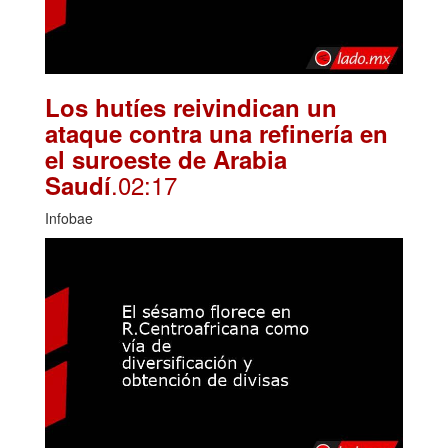
Los hutíes reivindican un
ataque contra una refinería en
el suroeste de Arabia
.02:17
Saudí
Infobae