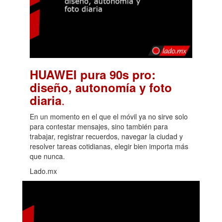
HUAWEI pura 90s pro:
diseño, autonomía y foto
.
diaria
En un momento en el que el móvil ya no sirve solo
para contestar mensajes, sino también para
trabajar, registrar recuerdos, navegar la ciudad y
resolver tareas cotidianas, elegir bien importa más
que nunca.
Lado.mx