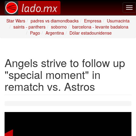
Tog
nav
Star Wars
padres vs diamondbacks
Empresa
Usumacinta
saints - panthers
soborno
barcelona - levante badalona
Pago
Argentina
Dólar estadounidense
Angels strive to follow up
"special moment" in
rematch vs. Astros