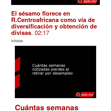
El sésamo florece en
R.Centroafricana como vía de
diversificación y obtención de
. 02:17
divisas
Infobae
Cuántas semanas