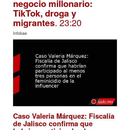
negocio millonario:
TikTok, droga y
migrantes
. 23:20
Infobae
Caso Valeria Márquez: Fiscalía
de Jalisco confirma que