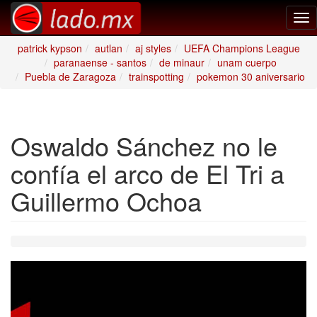
Tog
nav
patrick kypson
autlan
aj styles
UEFA Champions League
paranaense - santos
de minaur
unam cuerpo
Puebla de Zaragoza
trainspotting
pokemon 30 aniversario
Oswaldo Sánchez no le
confía el arco de El Tri a
Guillermo Ochoa