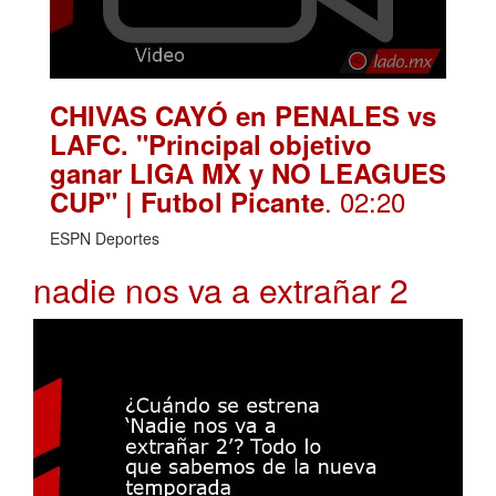
CHIVAS CAYÓ en PENALES vs
LAFC. "Principal objetivo
ganar LIGA MX y NO LEAGUES
. 02:20
CUP" | Futbol Picante
ESPN Deportes
nadie nos va a extrañar 2