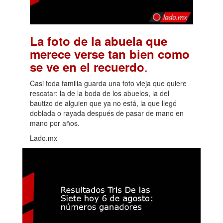
La foto de la abuela que
merece verse tan bien como
.
se ve en el recuerdo
Casi toda familia guarda una foto vieja que quiere
rescatar: la de la boda de los abuelos, la del
bautizo de alguien que ya no está, la que llegó
doblada o rayada después de pasar de mano en
mano por años.
Lado.mx