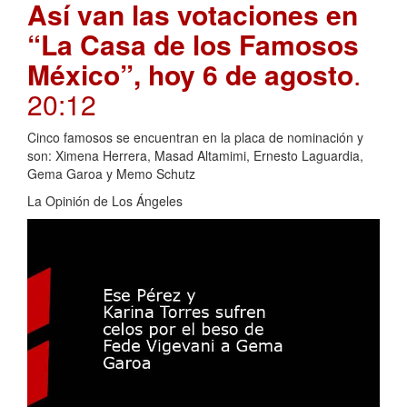
Así van las votaciones en
“La Casa de los Famosos
México”, hoy 6 de agosto
.
20:12
Cinco famosos se encuentran en la placa de nominación y
son: Ximena Herrera, Masad Altamimi, Ernesto Laguardia,
Gema Garoa y Memo Schutz
La Opinión de Los Ángeles