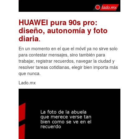
HUAWEI pura 90s pro:
diseño, autonomía y foto
.
diaria
En un momento en el que el móvil ya no sirve solo
para contestar mensajes, sino también para
trabajar, registrar recuerdos, navegar la ciudad y
resolver tareas cotidianas, elegir bien importa más
que nunca.
Lado.mx