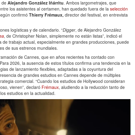
, de
Alejandro González Iñárritu
. Ambos largometrajes, que
entre los asistentes al certamen, han quedado fuera de la
selección
 según confirmó
Thierry Frémaux,
director del festival, en entrevista
nes logísticas y de calendario. “
Digger
, de Alejandro González
ea
, de Christopher Nolan, simplemente no están listas”, indicó el
ca de trabajo actual, especialmente en grandes producciones, puede
ntes de sus estrenos mundiales.
rogramación de Cannes, que en años recientes ha contado con
 Para 2026, la ausencia de estos títulos confirma una tendencia en la
gias de lanzamiento flexibles, adaptadas a la coyuntura del
la presencia de grandes estudios en Cannes depende de múltiples
strategia comercial. “Cuando los estudios de Hollywood consideran
ioso, vienen”, declaró
Frémaux
, aludiendo a la reducción tanto de
os estudios en la actualidad.