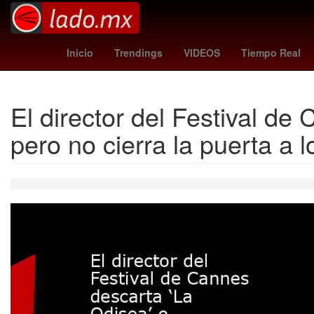
Star Wars
Inter de Milán
Temporada
Brie La
Inicio
Trendings
VIDEOS
Tiempo Real
El director del Festival de
pero no cierra la puerta a 