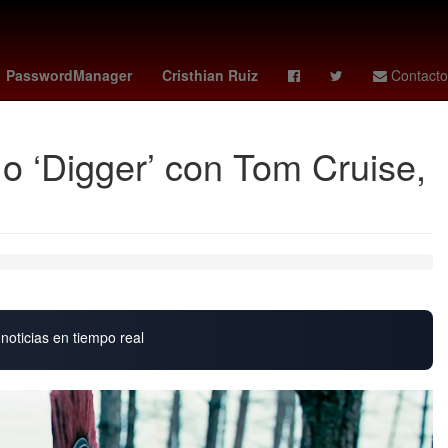
ideon mensah
portugal vs
Nobel de la Paz 2018
PasswordManager
Cristhian Ruiz
Contacto
 o ‘Digger’ con Tom Cruise,
noticias en tiempo real