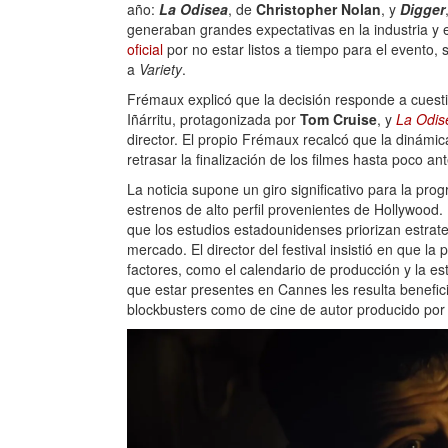
año:
La Odisea
, de
Christopher Nolan
, y
Digger
generaban grandes expectativas en la industria y 
oficial
por no estar listos a tiempo para el evento,
a
Variety
.
Frémaux explicó que la decisión responde a cuestio
Iñárritu, protagonizada por
Tom Cruise
, y
La Odis
director. El propio Frémaux recalcó que la dinámi
retrasar la finalización de los filmes hasta poco a
La noticia supone un giro significativo para la p
estrenos de alto perfil provenientes de Hollywood.
que los estudios estadounidenses priorizan estrate
mercado. El director del festival insistió en que 
factores, como el calendario de producción y la e
que estar presentes en Cannes les resulta benefic
blockbusters como de cine de autor producido por l