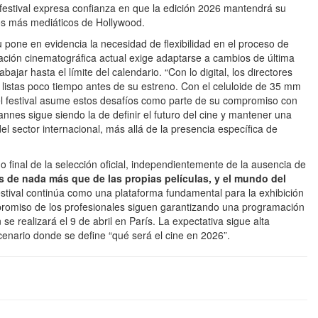
l festival expresa confianza en que la edición 2026 mantendrá su
enos más mediáticos de Hollywood.
u pone en evidencia la necesidad de flexibilidad en el proceso de
ción cinematográfica actual exige adaptarse a cambios de última
bajar hasta el límite del calendario. “Con lo digital, los directores
án listas poco tiempo antes de su estreno. Con el celuloide de 35 mm
n del festival asume estos desafíos como parte de su compromiso con
nnes sigue siendo la de definir el futuro del cine y mantener una
del sector internacional, más allá de la presencia específica de
 final de la selección oficial, independientemente de la ausencia de
de nada más que de las propias películas, y el mundo del
 festival continúa como una plataforma fundamental para la exhibición
ompromiso de los profesionales siguen garantizando una programación
n se realizará el 9 de abril en París. La expectativa sigue alta
scenario donde se define “qué será el cine en 2026”.