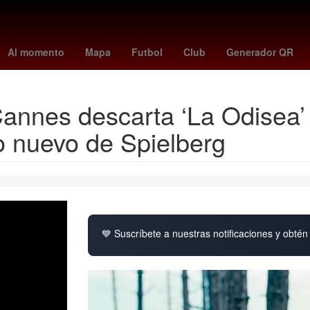
rson
Argentina
jonathan perez chivas
Dólar estadounidense
g
Al momento
Mapa
Futbol
Club
Generador QR
 Cannes descarta ‘La Odisea’
lo nuevo de Spielberg
💙 Suscríbete a nuestras notificaciones y obtén 