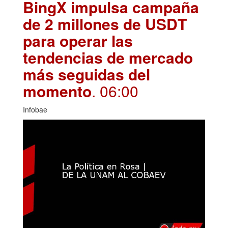
BingX impulsa campaña
de 2 millones de USDT
para operar las
tendencias de mercado
más seguidas del
momento
. 06:00
Infobae