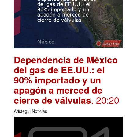
Dependencia de México
del gas de EE.UU.: el
90% importado y un
apagón a merced de
cierre de válvulas
. 20:20
Aristegui Noticias