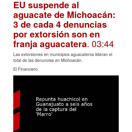
EU suspende al
aguacate de Michoacán:
3 de cada 4 denuncias
por extorsión son en
franja aguacatera
. 03:44
Las extorsiones en municipios aguacateros lideran el
total de las denuncias en Michoacán.
El Financiero