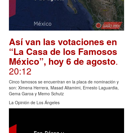
Así van las votaciones en
“La Casa de los Famosos
México”, hoy 6 de agosto
.
20:12
Cinco famosos se encuentran en la placa de nominación y
son: Ximena Herrera, Masad Altamimi, Ernesto Laguardia,
Gema Garoa y Memo Schutz
La Opinión de Los Ángeles