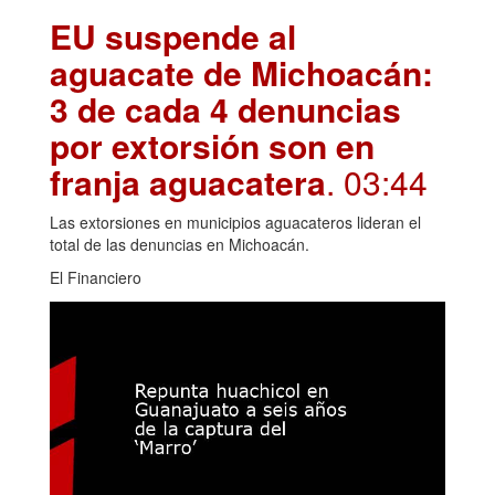
EU suspende al
aguacate de Michoacán:
3 de cada 4 denuncias
por extorsión son en
franja aguacatera
. 03:44
Las extorsiones en municipios aguacateros lideran el
total de las denuncias en Michoacán.
El Financiero