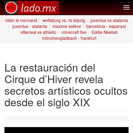
Tog
nav
robin le normand
wolfsburg vs. rb leipzig
juventus vs atalanta
juventus - atalanta
maxime estève
barcelona - espanyol
villarreal vs athletic
minecraft live
Eddie Nketiah
mönchengladbach - frankfurt
La restauración del
Cirque d’Hiver revela
secretos artísticos ocultos
desde el siglo XIX