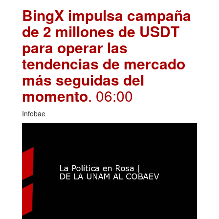
BingX impulsa campaña
de 2 millones de USDT
para operar las
tendencias de mercado
más seguidas del
momento
. 06:00
Infobae