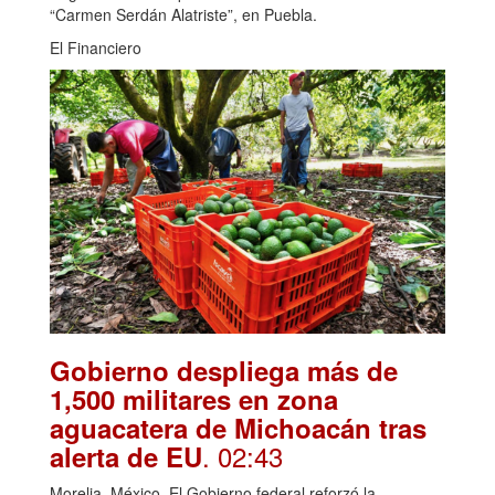
“Carmen Serdán Alatriste”, en Puebla.
El Financiero
Gobierno despliega más de
1,500 militares en zona
aguacatera de Michoacán tras
. 02:43
alerta de EU
Morelia, México. El Gobierno federal reforzó la