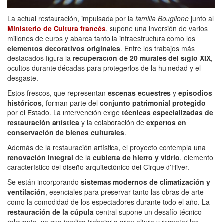
La actual restauración, impulsada por la
familia Bouglione
junto al
Ministerio de Cultura francés
, supone una inversión de varios
millones de euros y abarca tanto la infraestructura como los
elementos decorativos originales
. Entre los trabajos más
destacados figura la
recuperación de 20 murales del siglo XIX
,
ocultos durante décadas para protegerlos de la humedad y el
desgaste.
Estos frescos, que representan
escenas ecuestres
y
episodios
históricos
, forman parte del
conjunto patrimonial protegido
por el Estado. La intervención exige
técnicas especializadas de
restauración artística
y la colaboración de
expertos en
conservación de bienes culturales
.
Además de la restauración artística, el proyecto contempla una
renovación integral
de la
cubierta de hierro y vidrio
, elemento
característico del diseño arquitectónico del Cirque d’Hiver.
Se están incorporando
sistemas modernos de climatización y
ventilación
, esenciales para preservar tanto las obras de arte
como la comodidad de los espectadores durante todo el año. La
restauración de la cúpula
central supone un desafío técnico
relevante, ya que implica trabajar a gran altura y respetar los