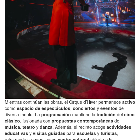
Mientras continúan las obras, el Cirque d’Hiver permanece
activo
como
espacio de espectáculos
,
conciertos
y
eventos
de
diversa índole. La
programación
mantiene la
tradición
del
circo
clásico
, fusionada con
propuestas contemporáneas
de
música
,
teatro
y
danza
. Además, el recinto acoge
actividades
educativas
y
visitas guiadas
para
escuelas
y
turistas
,
reforzando su papel como
centro cultural
abierto a la