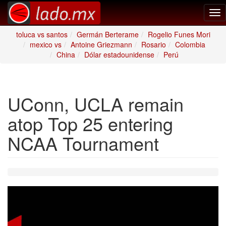
Tog
nav
toluca vs santos
Germán Berterame
Rogelio Funes Mori
mexico vs
Antoine Griezmann
Rosario
Colombia
China
Dólar estadounidense
Perú
UConn, UCLA remain
atop Top 25 entering
NCAA Tournament