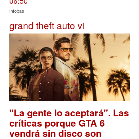
06:50
Infobae
grand theft auto vi
"La gente lo aceptará". Las
críticas porque GTA 6
vendrá sin disco son