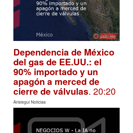
Dependencia de México
del gas de EE.UU.: el
90% importado y un
apagón a merced de
cierre de válvulas
. 20:20
Aristegui Noticias