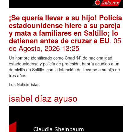
¡Se quería llevar a su hijo! Policía
estadounidense hiere a su pareja
y mata a familiares en Saltillo; lo
. 05
detienen antes de cruzar a EU
de Agosto, 2026 13:25
Un hombre identificado como Chad ‘N’, de nacionalidad
estadounidense y policía de profesión, habría acudido a un
domicilio en Saltillo, con la intención de llevarse a su hijo de
tres años
Los Noticieristas
isabel díaz ayuso