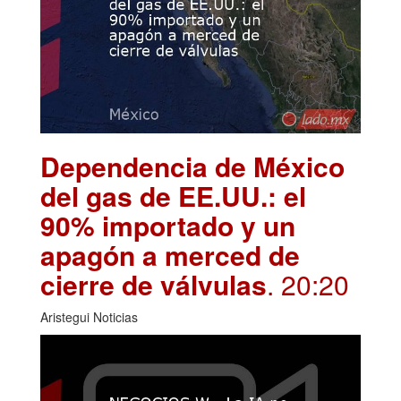
Dependencia de México
del gas de EE.UU.: el
90% importado y un
apagón a merced de
cierre de válvulas
. 20:20
Aristegui Noticias