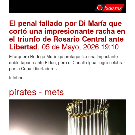
El penal fallado por Di María que
cortó una impresionante racha en
el triunfo de Rosario Central ante
. 05 de Mayo, 2026 19:10
Libertad
El arquero Rodrigo Morínigo protagonizó una impactante
doble tapada ante Fideo, pero el Canalla igual logró celebrar
por la Copa Libertadores
Infobae
pirates - mets