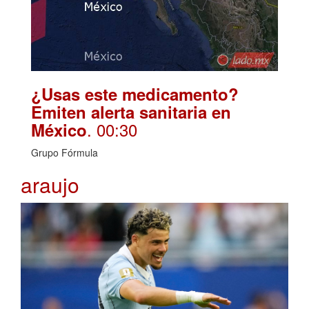
¿Usas este medicamento?
Emiten alerta sanitaria en
. 00:30
México
Grupo Fórmula
araujo