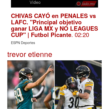
CHIVAS CAYÓ en PENALES vs
LAFC. "Principal objetivo
ganar LIGA MX y NO LEAGUES
. 02:20
CUP" | Futbol Picante
ESPN Deportes
trevor etienne