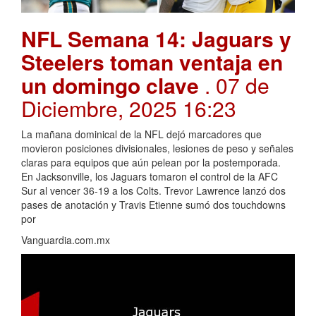
NFL Semana 14: Jaguars y
Steelers toman ventaja en
un domingo clave
. 07 de
Diciembre, 2025 16:23
La mañana dominical de la NFL dejó marcadores que
movieron posiciones divisionales, lesiones de peso y señales
claras para equipos que aún pelean por la postemporada.
En Jacksonville, los Jaguars tomaron el control de la AFC
Sur al vencer 36-19 a los Colts. Trevor Lawrence lanzó dos
pases de anotación y Travis Etienne sumó dos touchdowns
por
Vanguardia.com.mx