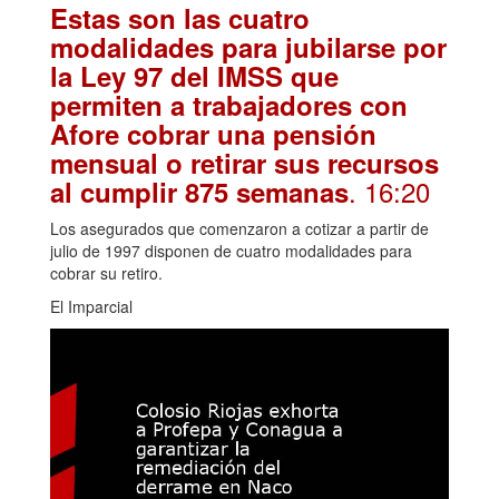
Estas son las cuatro
modalidades para jubilarse por
la Ley 97 del IMSS que
permiten a trabajadores con
Afore cobrar una pensión
mensual o retirar sus recursos
. 16:20
al cumplir 875 semanas
Los asegurados que comenzaron a cotizar a partir de
julio de 1997 disponen de cuatro modalidades para
cobrar su retiro.
El Imparcial