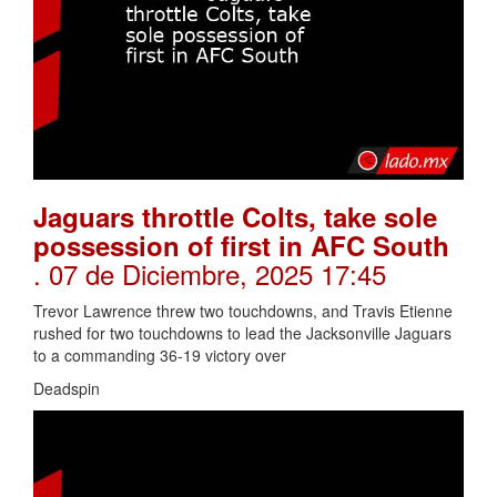
Jaguars throttle Colts, take sole
possession of first in AFC South
. 07 de Diciembre, 2025 17:45
Trevor Lawrence threw two touchdowns, and Travis Etienne
rushed for two touchdowns to lead the Jacksonville Jaguars
to a commanding 36-19 victory over
Deadspin