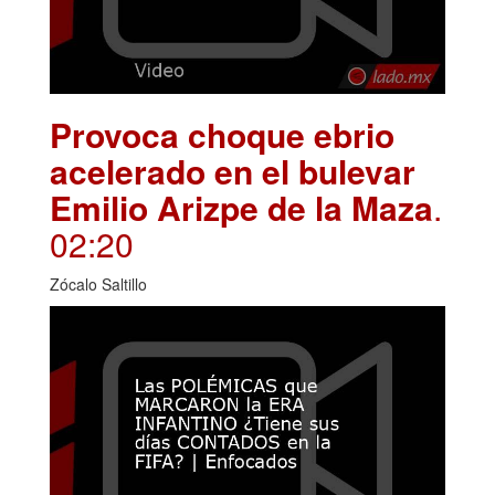
Provoca choque ebrio
acelerado en el bulevar
Emilio Arizpe de la Maza
.
02:20
Zócalo Saltillo