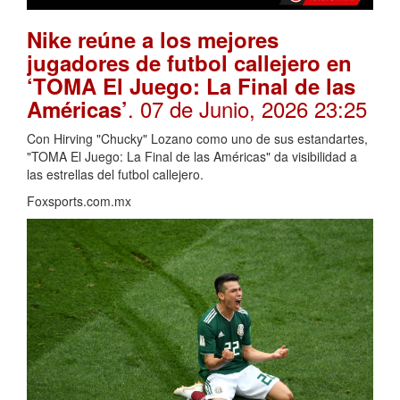
Nike reúne a los mejores
jugadores de futbol callejero en
‘TOMA El Juego: La Final de las
. 07 de Junio, 2026 23:25
Américas’
Con Hirving "Chucky" Lozano como uno de sus estandartes,
"TOMA El Juego: La Final de las Américas" da visibilidad a
las estrellas del futbol callejero.
Foxsports.com.mx