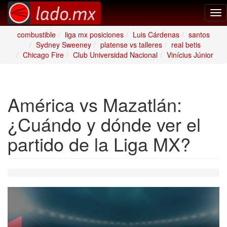
Tog
nav
combustible
liga mx posiciones
Luis Cárdenas
santos
Sydney Sweeney
platense vs talleres
real betis
Chicago Fire
Club Universidad Nacional
Vinícius Júnior
América vs Mazatlán:
¿Cuándo y dónde ver el
partido de la Liga MX?