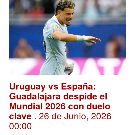
Uruguay vs España:
Guadalajara despide el
Mundial 2026 con duelo
clave
. 26 de Junio, 2026
00:00