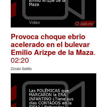
Provoca choque ebrio
acelerado en el bulevar
Emilio Arizpe de la Maza
.
02:20
Zócalo Saltillo