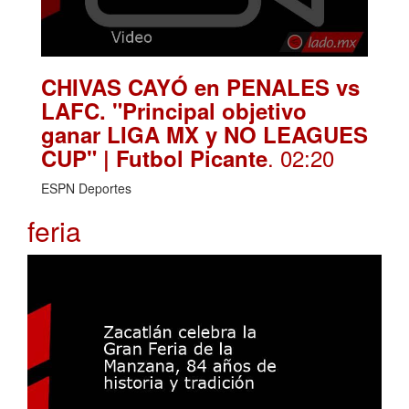
CHIVAS CAYÓ en PENALES vs
LAFC. "Principal objetivo
ganar LIGA MX y NO LEAGUES
. 02:20
CUP" | Futbol Picante
ESPN Deportes
feria