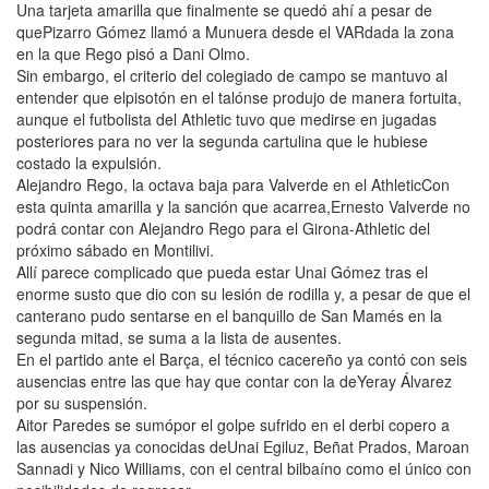
Una tarjeta amarilla que finalmente se quedó ahí a pesar de
quePizarro Gómez llamó a Munuera desde el VARdada la zona
en la que Rego pisó a Dani Olmo.
Sin embargo, el criterio del colegiado de campo se mantuvo al
entender que elpisotón en el talónse produjo de manera fortuita,
aunque el futbolista del Athletic tuvo que medirse en jugadas
posteriores para no ver la segunda cartulina que le hubiese
costado la expulsión.
Alejandro Rego, la octava baja para Valverde en el AthleticCon
esta quinta amarilla y la sanción que acarrea,Ernesto Valverde no
podrá contar con Alejandro Rego para el Girona-Athletic del
próximo sábado en Montilivi.
Allí parece complicado que pueda estar Unai Gómez tras el
enorme susto que dio con su lesión de rodilla y, a pesar de que el
canterano pudo sentarse en el banquillo de San Mamés en la
segunda mitad, se suma a la lista de ausentes.
En el partido ante el Barça, el técnico cacereño ya contó con seis
ausencias entre las que hay que contar con la deYeray Álvarez
por su suspensión.
Aitor Paredes se sumópor el golpe sufrido en el derbi copero a
las ausencias ya conocidas deUnai Egiluz, Beñat Prados, Maroan
Sannadi y Nico Williams, con el central bilbaíno como el único con