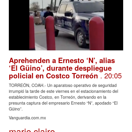
Aprehenden a Ernesto ‘N’, alias
‘El Güino’, durante despliegue
. 20:05
policial en Costco Torreón
TORREÓN, COAH.- Un aparatoso operativo de seguridad
irrumpió la tarde de este viernes en el estacionamiento del
establecimiento Costco, en Torreón, derivando en la
presunta captura del empresario Ernesto “N”, apodado “El
Güino”.
Vanguardia.com.mx
marie claire