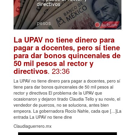
La UPAV no tiene dinero para
pagar a docentes, pero sí tiene
para dar bonos quincenales de
50 mil pesos al rector y
. 23:36
directivos
La UPAV no tiene dinero para pagar a docentes, pero sí
tiene para dar bonos quincenales de 50 mil pesos al
rector y directivos El problema de la UPAV que
ocasionaron y dejaron tirado Claudia Tello y su novio, el
vendedor de puercos, no se soluciona, antes bien
empeora. La gobernadora Rocío Nahle, cada que […]La
entrada La UPAV no tiene dine
Claudiaguerrero.mx