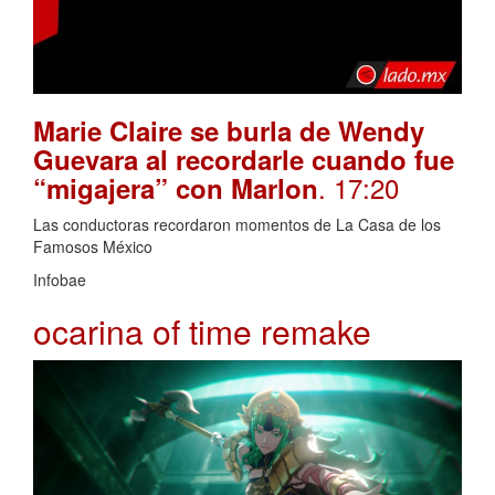
Marie Claire se burla de Wendy
Guevara al recordarle cuando fue
. 17:20
“migajera” con Marlon
Las conductoras recordaron momentos de La Casa de los
Famosos México
Infobae
ocarina of time remake