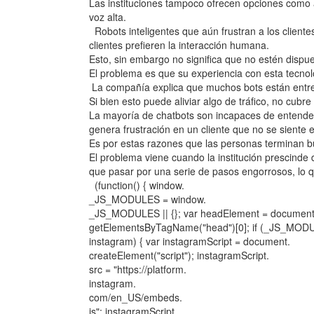
Las instituciones tampoco ofrecen opciones como 
voz alta.
Robots inteligentes que aún frustran a los client
clientes prefieren la interacción humana.
Esto, sin embargo no significa que no estén dispu
El problema es que su experiencia con esta tecnol
La compañía explica que muchos bots están entre
Si bien esto puede aliviar algo de tráfico, no cubre
La mayoría de chatbots son incapaces de entender
genera frustración en un cliente que no se siente
Es por estas razones que las personas terminan 
El problema viene cuando la institución prescinde
que pasar por una serie de pasos engorrosos, lo q
(function() { window.
_JS_MODULES = window.
_JS_MODULES || {}; var headElement = document
getElementsByTagName("head")[0]; if (_JS_MOD
instagram) { var instagramScript = document.
createElement("script"); instagramScript.
src = "https://platform.
instagram.
com/en_US/embeds.
js"; instagramScript.