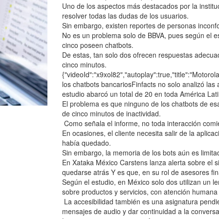
Uno de los aspectos más destacados por la instituc
resolver todas las dudas de los usuarios.
Sin embargo, existen reportes de personas inconfo
No es un problema solo de BBVA, pues según el es
cinco poseen chatbots.
De estas, tan solo dos ofrecen respuestas adecu
cinco minutos.
{"videoId":"x9xol82","autoplay":true,"title":"Motoro
los chatbots bancariosFinfacts no solo analizó las
estudio abarcó un total de 20 en toda América Lati
El problema es que ninguno de los chatbots de es
de cinco minutos de inactividad.
Como señala el informe, no toda interacción comi
En ocasiones, el cliente necesita salir de la apli
había quedado.
Sin embargo, la memoria de los bots aún es limitada
En Xataka México Carstens lanza alerta sobre el s
quedarse atrás Y es que, en su rol de asesores fi
Según el estudio, en México solo dos utilizan un
sobre productos y servicios, con atención humana r
La accesibilidad también es una asignatura pendi
mensajes de audio y dar continuidad a la conversac