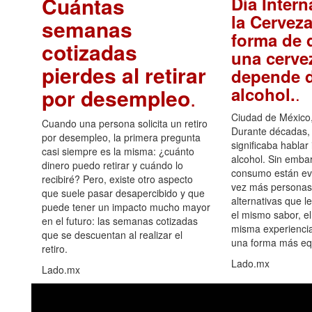
Cuántas
Día Intern
la Cerveza
semanas
forma de d
cotizadas
una cerve
pierdes al retirar
depende d
.
alcohol.
por desempleo
.
Ciudad de México,
Cuando una persona solicita un retiro
Durante décadas, 
por desempleo, la primera pregunta
significaba hablar
casi siempre es la misma: ¿cuánto
alcohol. Sin embar
dinero puedo retirar y cuándo lo
consumo están ev
recibiré? Pero, existe otro aspecto
vez más personas
que suele pasar desapercibido y que
alternativas que l
puede tener un impacto mucho mayor
el mismo sabor, el
en el futuro: las semanas cotizadas
misma experiencia
que se descuentan al realizar el
una forma más equ
retiro.
Lado.mx
Lado.mx