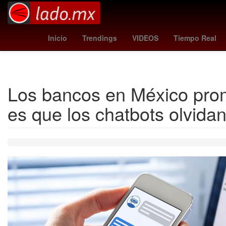
Arturo Carmona
Enfermedad respiratoria
grêmio - são pa
Inicio
Trendings
VIDEOS
Tiempo Real
Los bancos en México prom
es que los chatbots olvida