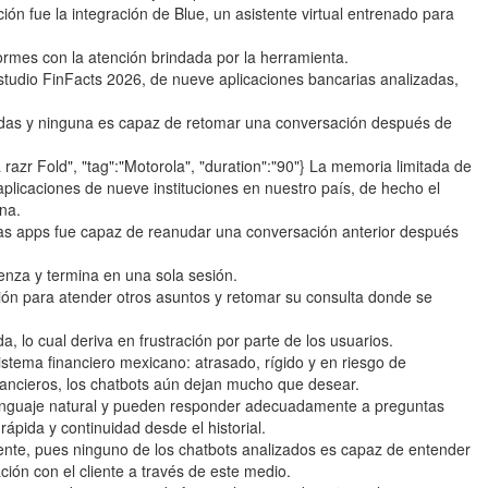
ión fue la integración de Blue, un asistente virtual entrenado para
rmes con la atención brindada por la herramienta.
tudio FinFacts 2026, de nueve aplicaciones bancarias analizadas,
adas y ninguna es capaz de retomar una conversación después de
la razr Fold", "tag":"Motorola", "duration":"90"} La memoria limitada de
 aplicaciones de nueve instituciones en nuestro país, de hecho el
na.
as apps fue capaz de reanudar una conversación anterior después
enza y termina en una sola sesión.
cación para atender otros asuntos y retomar su consulta donde se
, lo cual deriva en frustración por parte de los usuarios.
istema financiero mexicano: atrasado, rígido y en riesgo de
nancieros, los chatbots aún dejan mucho que desear.
 lenguaje natural y pueden responder adecuadamente a preguntas
ápida y continuidad desde el historial.
ente, pues ninguno de los chatbots analizados es capaz de entender
ión con el cliente a través de este medio.