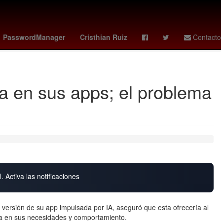
es
meghan duquesa de sussex
Temporada
Álvaro Uribe
PasswordManager
Cristhian Ruiz
Contacto
a en sus apps; el problema
. Activa las notificaciones
versión de su app impulsada por IA, aseguró que esta ofrecería al
da en sus necesidades y comportamiento.