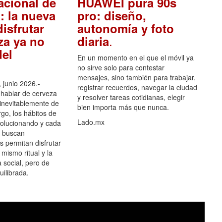
acional de
HUAWEI pura 90s
: la nueva
pro: diseño,
isfrutar
autonomía y foto
.
za ya no
diaria
el
En un momento en el que el móvil ya
no sirve solo para contestar
mensajes, sino también para trabajar,
 junio 2026.-
registrar recuerdos, navegar la ciudad
hablar de cerveza
y resolver tareas cotidianas, elegir
 inevitablemente de
bien importa más que nunca.
go, los hábitos de
Lado.mx
olucionando y cada
 buscan
es permitan disfrutar
 mismo ritual y la
 social, pero de
ilibrada.