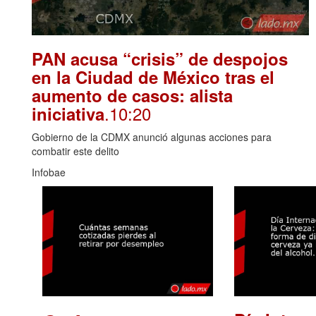
PAN acusa “crisis” de despojos
en la Ciudad de México tras el
aumento de casos: alista
.10:20
iniciativa
Gobierno de la CDMX anunció algunas acciones para
combatir este delito
Infobae