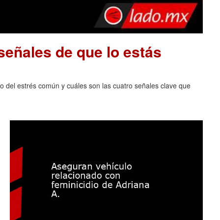
señales de que lo estás
lo del estrés común y cuáles son las cuatro señales clave que