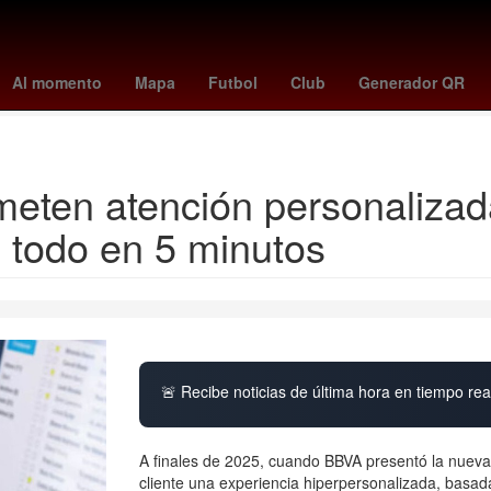
ulo
mcdonalds kpop demon hunters
AZ Alkmaar
Vitoria Guimara
Al momento
Mapa
Futbol
Club
Generador QR
Copa del Rey
eten atención personalizad
n todo en 5 minutos
🚨 Recibe noticias de última hora en tiempo real
A finales de 2025, cuando BBVA presentó la nueva 
cliente una experiencia hiperpersonalizada, basa