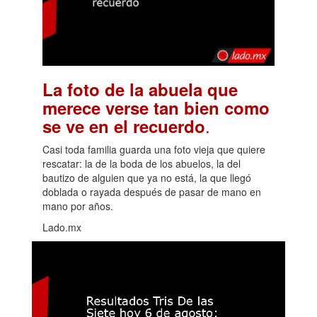
La foto de la abuela que
merece verse tan bien como
.
se ve en el recuerdo
Casi toda familia guarda una foto vieja que quiere
rescatar: la de la boda de los abuelos, la del
bautizo de alguien que ya no está, la que llegó
doblada o rayada después de pasar de mano en
mano por años.
Lado.mx