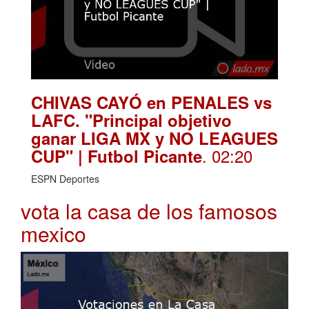
CHIVAS CAYÓ en PENALES vs
LAFC. "Principal objetivo
ganar LIGA MX y NO LEAGUES
. 02:20
CUP" | Futbol Picante
ESPN Deportes
vota la casa de los famosos
mexico