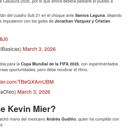
 Clausura 2026, por lo que ahora deberá pelearle el puesto a
tán del cuadro Sub 21 en el choque ante
Santos Laguna
, dejando
se impusieron con los goles de
Jonathan Vázquez y Cristian
u8J0
lBasicas)
March 3, 2026
mbia para la
Copa Mundial de la FIFA 2026
, con experimentados
rsas oportunidades, pero debe recobrar el ritmo.
itter.com/TBeGXAmUBM
zaOteo)
March 3, 2026
de Kevin Mier?
echó mano del mexicano
Andrés Gudiño
, quien ha cumplido con
s.