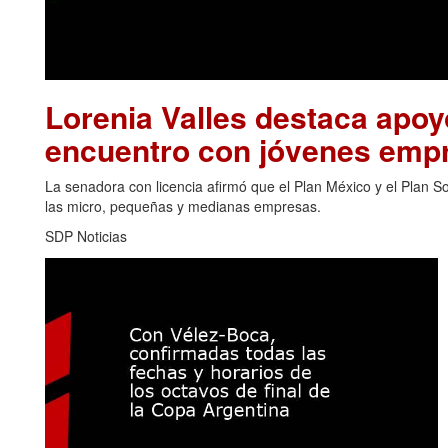
Lorenia Valles destaca apo
encuentro con jóvenes emp
La senadora con licencia afirmó que el Plan México y el Plan 
las micro, pequeñas y medianas empresas.
SDP Noticias