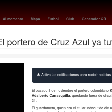
orada
Selección de fútbol de Costa Rica
Aguascalientes
cruzei
Al momento
Mapa
Futbol
Club
Generador QR
 El portero de Cruz Azul ya t
🔔 Activa las notificaciones para recibir noticias 
El pasado 8 de noviembre el portero colombiano
K
Adalberto Carrasquilla
, quedando fuera de circu
21.
El guardameta, quien era el titular indiscutido dle 