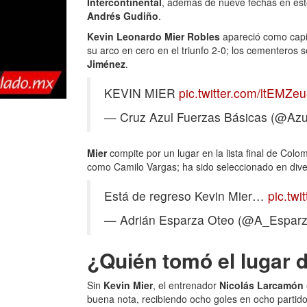
Intercontinental
, además de nueve fechas en este
Andrés Gudiño
.
Kevin Leonardo Mier Robles
apareció como capi
su arco en cero en el triunfo 2-0; los cementeros 
Jiménez
.
KEVIN MIER
pic.twitter.com/ltEMZe
— Cruz Azul Fuerzas Básicas (@Azu
Mier
compite por un lugar en la lista final de Colo
como Camilo Vargas; ha sido seleccionado en dive
Está de regreso Kevin Mier…
pic.tw
— Adrián Esparza Oteo (@A_Espar
¿Quién tomó el lugar 
Sin
Kevin Mier
, el entrenador
Nicolás Larcamón
buena nota, recibiendo ocho goles en ocho partido