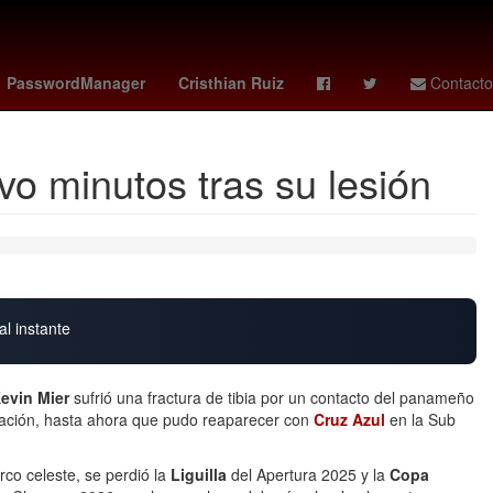
ro - chapecoense
Empresa
amazon prime
PasswordManager
Cristhian Ruiz
Contacto
uvo minutos tras su lesión
al instante
evin Mier
sufrió una fractura de tibia por un contacto del panameño
lación, hasta ahora que pudo reaparecer con
Cruz Azul
en la Sub
arco celeste, se perdió la
Liguilla
del Apertura 2025 y la
Copa