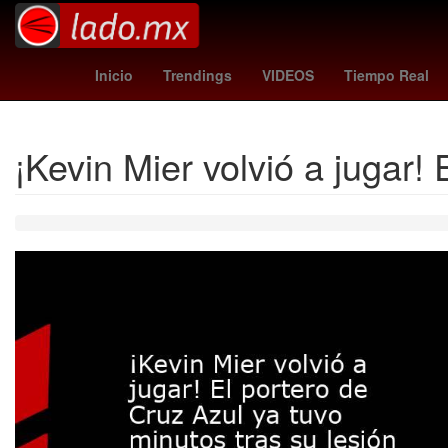
Perú
Argentina
swag 2
España
Temp
Inicio
Trendings
VIDEOS
Tiempo Real
¡Kevin Mier volvió a jugar!