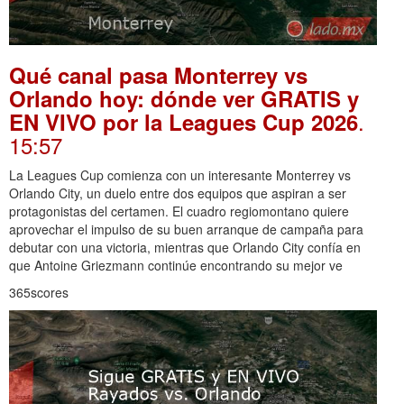
Qué canal pasa Monterrey vs
Orlando hoy: dónde ver GRATIS y
.
EN VIVO por la Leagues Cup 2026
15:57
La Leagues Cup comienza con un interesante Monterrey vs
Orlando City, un duelo entre dos equipos que aspiran a ser
protagonistas del certamen. El cuadro regiomontano quiere
aprovechar el impulso de su buen arranque de campaña para
debutar con una victoria, mientras que Orlando City confía en
que Antoine Griezmann continúe encontrando su mejor ve
365scores