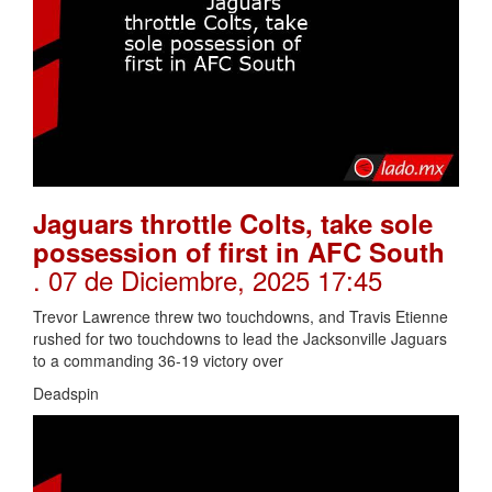
Jaguars throttle Colts, take sole
possession of first in AFC South
. 07 de Diciembre, 2025 17:45
Trevor Lawrence threw two touchdowns, and Travis Etienne
rushed for two touchdowns to lead the Jacksonville Jaguars
to a commanding 36-19 victory over
Deadspin