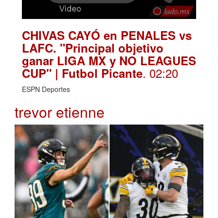
CHIVAS CAYÓ en PENALES vs
LAFC. "Principal objetivo
ganar LIGA MX y NO LEAGUES
. 02:20
CUP" | Futbol Picante
ESPN Deportes
trevor etienne