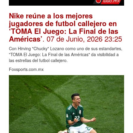
Nike reúne a los mejores
jugadores de futbol callejero en
‘TOMA El Juego: La Final de las
. 07 de Junio, 2026 23:25
Américas’
Con Hirving "Chucky" Lozano como uno de sus estandartes,
"TOMA El Juego: La Final de las Américas" da visibilidad a
las estrellas del futbol callejero.
Foxsports.com.mx