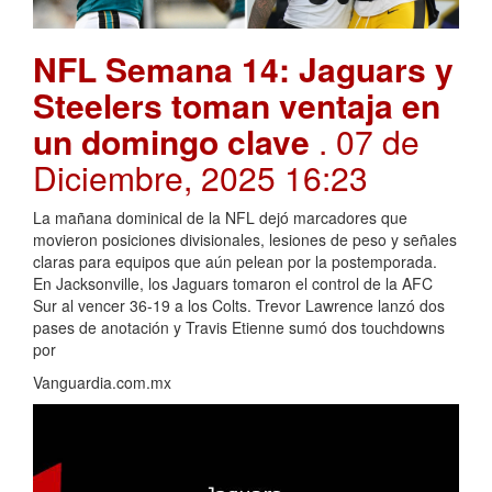
NFL Semana 14: Jaguars y
Steelers toman ventaja en
un domingo clave
. 07 de
Diciembre, 2025 16:23
La mañana dominical de la NFL dejó marcadores que
movieron posiciones divisionales, lesiones de peso y señales
claras para equipos que aún pelean por la postemporada.
En Jacksonville, los Jaguars tomaron el control de la AFC
Sur al vencer 36-19 a los Colts. Trevor Lawrence lanzó dos
pases de anotación y Travis Etienne sumó dos touchdowns
por
Vanguardia.com.mx