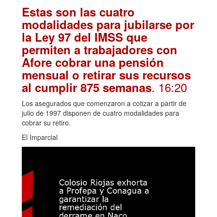
Estas son las cuatro
modalidades para jubilarse por
la Ley 97 del IMSS que
permiten a trabajadores con
Afore cobrar una pensión
mensual o retirar sus recursos
. 16:20
al cumplir 875 semanas
Los asegurados que comenzaron a cotizar a partir de
julio de 1997 disponen de cuatro modalidades para
cobrar su retiro.
El Imparcial