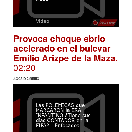
Provoca choque ebrio
acelerado en el bulevar
Emilio Arizpe de la Maza
.
02:20
Zócalo Saltillo