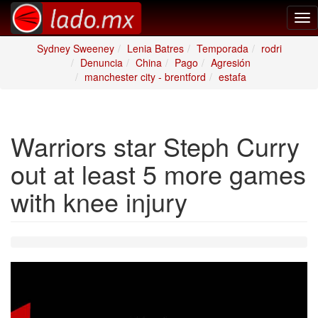
Tog
nav
Sydney Sweeney
Lenia Batres
Temporada
rodri
Denuncia
China
Pago
Agresión
manchester city - brentford
estafa
Warriors star Steph Curry
out at least 5 more games
with knee injury