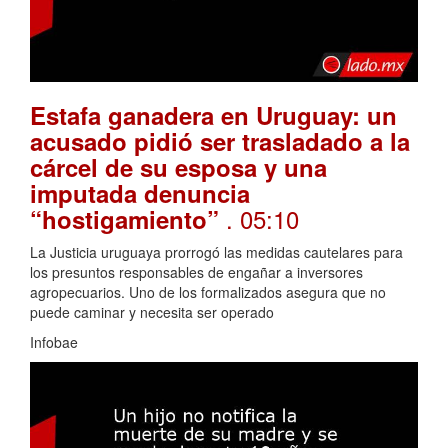
Estafa ganadera en Uruguay: un
acusado pidió ser trasladado a la
cárcel de su esposa y una
imputada denuncia
. 05:10
“hostigamiento”
La Justicia uruguaya prorrogó las medidas cautelares para
los presuntos responsables de engañar a inversores
agropecuarios. Uno de los formalizados asegura que no
puede caminar y necesita ser operado
Infobae