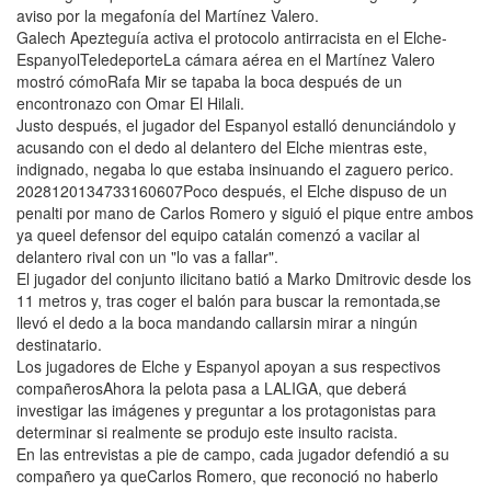
aviso por la megafonía del Martínez Valero.
Galech Apezteguía activa el protocolo antirracista en el Elche-
EspanyolTeledeporteLa cámara aérea en el Martínez Valero
mostró cómoRafa Mir se tapaba la boca después de un
encontronazo con Omar El Hilali.
Justo después, el jugador del Espanyol estalló denunciándolo y
acusando con el dedo al delantero del Elche mientras este,
indignado, negaba lo que estaba insinuando el zaguero perico.
2028120134733160607Poco después, el Elche dispuso de un
penalti por mano de Carlos Romero y siguió el pique entre ambos
ya queel defensor del equipo catalán comenzó a vacilar al
delantero rival con un "lo vas a fallar".
El jugador del conjunto ilicitano batió a Marko Dmitrovic desde los
11 metros y, tras coger el balón para buscar la remontada,se
llevó el dedo a la boca mandando callarsin mirar a ningún
destinatario.
Los jugadores de Elche y Espanyol apoyan a sus respectivos
compañerosAhora la pelota pasa a LALIGA, que deberá
investigar las imágenes y preguntar a los protagonistas para
determinar si realmente se produjo este insulto racista.
En las entrevistas a pie de campo, cada jugador defendió a su
compañero ya queCarlos Romero, que reconoció no haberlo