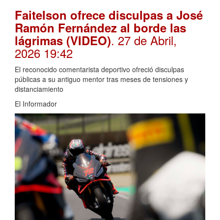
Faitelson ofrece disculpas a José
Ramón Fernández al borde las
. 27 de Abril,
lágrimas (VIDEO)
2026 19:42
El reconocido comentarista deportivo ofreció disculpas
públicas a su antiguo mentor tras meses de tensiones y
distanciamiento
El Informador