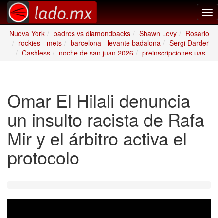
Tog
nav
Nueva York
padres vs diamondbacks
Shawn Levy
Rosario
rockies - mets
barcelona - levante badalona
Sergi Darder
Cashless
noche de san juan 2026
preinscripciones uas
Omar El Hilali denuncia
un insulto racista de Rafa
Mir y el árbitro activa el
protocolo