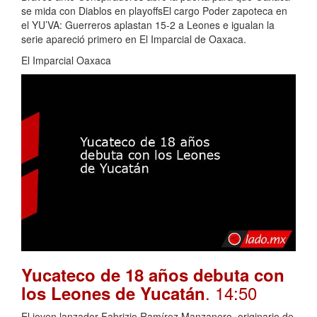
se mida con Diablos en playoffsEl cargo Poder zapoteca en
el YU’VA: Guerreros aplastan 15-2 a Leones e igualan la
serie apareció primero en El Imparcial de Oaxaca.
El Imparcial Oaxaca
Yucateco de 18 años debuta con
. 14:50
los Leones de Yucatán
El joven lanzador Fabrizio Ramírez Manzanero, originario de