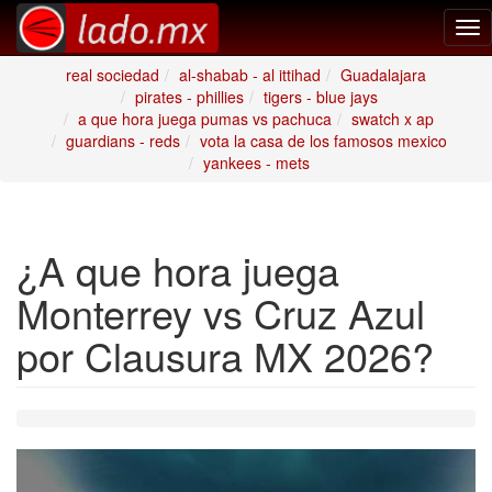
Tog
nav
real sociedad
al-shabab - al ittihad
Guadalajara
pirates - phillies
tigers - blue jays
a que hora juega pumas vs pachuca
swatch x ap
guardians - reds
vota la casa de los famosos mexico
yankees - mets
¿A que hora juega
Monterrey vs Cruz Azul
por Clausura MX 2026?