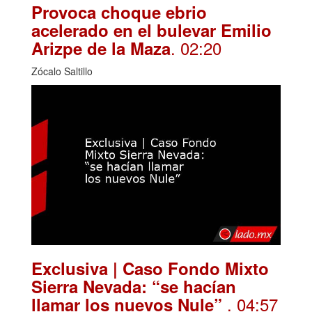
Provoca choque ebrio
acelerado en el bulevar Emilio
. 02:20
Arizpe de la Maza
Zócalo Saltillo
Exclusiva | Caso Fondo Mixto
Sierra Nevada: “se hacían
. 04:57
llamar los nuevos Nule”