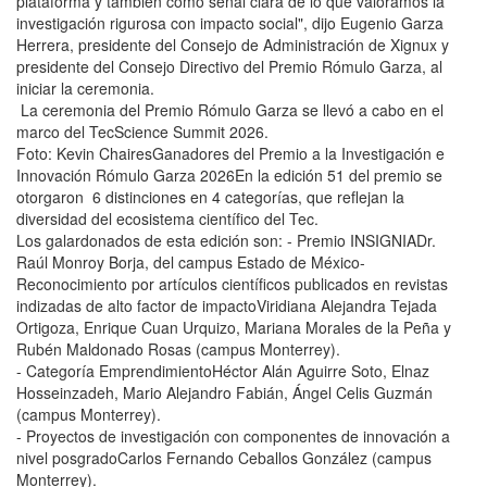
plataforma y también como señal clara de lo que valoramos la
investigación rigurosa con impacto social", dijo Eugenio Garza
Herrera, presidente del Consejo de Administración de Xignux y
presidente del Consejo Directivo del Premio Rómulo Garza, al
iniciar la ceremonia.
La ceremonia del Premio Rómulo Garza se llevó a cabo en el
marco del TecScience Summit 2026.
Foto: Kevin ChairesGanadores del Premio a la Investigación e
Innovación Rómulo Garza 2026En la edición 51 del premio se
otorgaron 6 distinciones en 4 categorías, que reflejan la
diversidad del ecosistema científico del Tec.
Los galardonados de esta edición son: - Premio INSIGNIADr.
Raúl Monroy Borja, del campus Estado de México-
Reconocimiento por artículos científicos publicados en revistas
indizadas de alto factor de impactoViridiana Alejandra Tejada
Ortigoza, Enrique Cuan Urquizo, Mariana Morales de la Peña y
Rubén Maldonado Rosas (campus Monterrey).
- Categoría EmprendimientoHéctor Alán Aguirre Soto, Elnaz
Hosseinzadeh, Mario Alejandro Fabián, Ángel Celis Guzmán
(campus Monterrey).
- Proyectos de investigación con componentes de innovación a
nivel posgradoCarlos Fernando Ceballos González (campus
Monterrey).