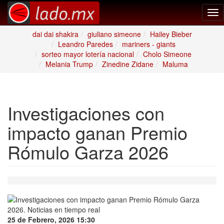
Tog
nav
dai dai shakira
giuliano simeone
Hailey Bieber
Leandro Paredes
mariners - giants
sorteo mayor lotería nacional
Cholo Simeone
Melania Trump
Zinedine Zidane
Maluma
Investigaciones con
impacto ganan Premio
Rómulo Garza 2026
25 de Febrero, 2026 15:30