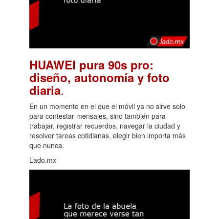
HUAWEI pura 90s pro:
diseño, autonomía y foto
.
diaria
En un momento en el que el móvil ya no sirve solo
para contestar mensajes, sino también para
trabajar, registrar recuerdos, navegar la ciudad y
resolver tareas cotidianas, elegir bien importa más
que nunca.
Lado.mx