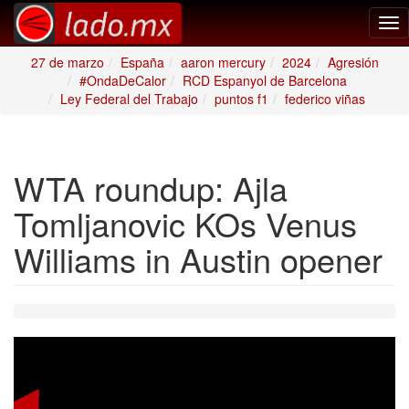
Tog
nav
27 de marzo
España
aaron mercury
2024
Agresión
#OndaDeCalor
RCD Espanyol de Barcelona
Ley Federal del Trabajo
puntos f1
federico viñas
WTA roundup: Ajla
Tomljanovic KOs Venus
Williams in Austin opener