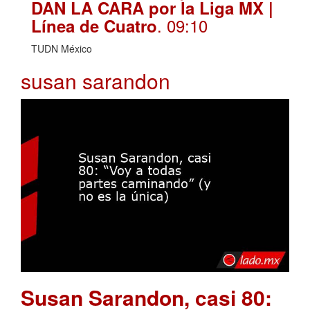
DAN LA CARA por la Liga MX |
. 09:10
Línea de Cuatro
TUDN México
susan sarandon
Susan Sarandon, casi 80: