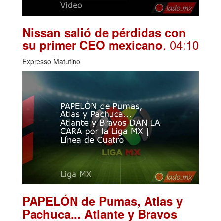
Nissan salió de pérdidas con
. 04:10
su primer CEO mexicano
Expresso Matutino
PAPELÓN de Pumas, Atlas y
Pachuca... Atlante y Bravos