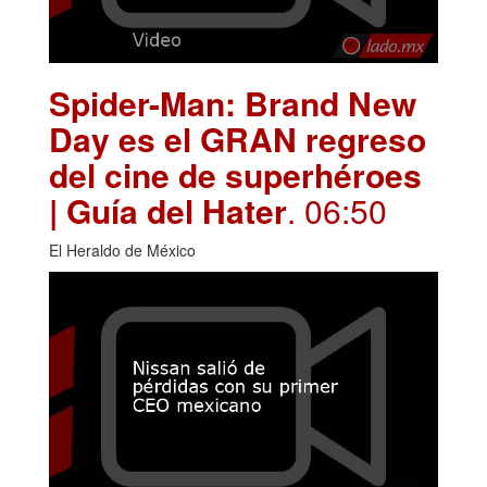
Spider-Man: Brand New
Day es el GRAN regreso
del cine de superhéroes
| Guía del Hater
. 06:50
El Heraldo de México