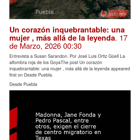
Un corazón inquebrantable: una
. 17
mujer , más allá de la leyenda
de Marzo, 2026 00:30
Entrevista a Susan Sarandon. Por José Luis Ortiz Güell La
alfombra roja de los GoyaThe post Un corazón
inquebrantable: una mujer , más allá de la leyenda appeared
first on Desde Puebla.
Desde Puebla