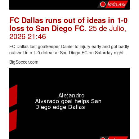
FC Dallas runs out of ideas in 1-0
. 25 de Julio,
loss to San Diego FC
2026 21:46
FC Dallas lost goalkeeper Daniel to injury early and got badly
outshot in a 1-0 defeat at San Diego FC on Saturday night.
BigSoccer.com