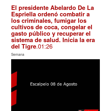
El presidente Abelardo De La
Espriella ordenó combatir a
los criminales, fumigar los
cultivos de coca, congelar el
gasto público y recuperar el
sistema de salud. Inicia la era
.01:26
del Tigre
Semana