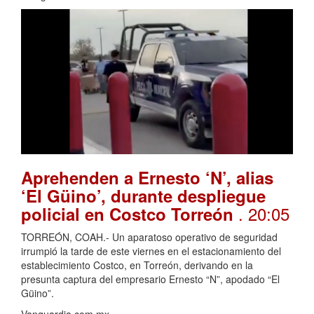
Aprehenden a Ernesto ‘N’, alias
‘El Güino’, durante despliegue
. 20:05
policial en Costco Torreón
TORREÓN, COAH.- Un aparatoso operativo de seguridad
irrumpió la tarde de este viernes en el estacionamiento del
establecimiento Costco, en Torreón, derivando en la
presunta captura del empresario Ernesto “N”, apodado “El
Güino”.
Vanguardia.com.mx