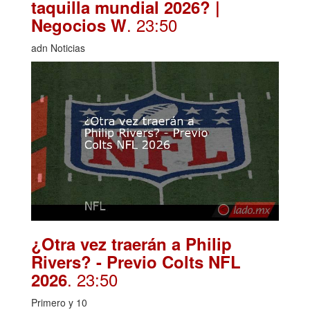
taquilla mundial 2026? |
. 23:50
Negocios W
adn Noticias
¿Otra vez traerán a Philip
Rivers? - Previo Colts NFL
. 23:50
2026
Primero y 10