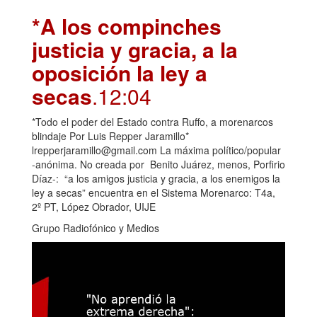
*A los compinches
justicia y gracia, a la
oposición la ley a
secas
.12:04
*Todo el poder del Estado contra Ruffo, a morenarcos
blindaje Por Luis Repper Jaramillo*
lrepperjaramillo@gmail.com La máxima político/popular
-anónima. No creada por Benito Juárez, menos, Porfirio
Díaz-: “a los amigos justicia y gracia, a los enemigos la
ley a secas” encuentra en el Sistema Morenarco: T4a,
2º PT, López Obrador, UIJE
Grupo Radiofónico y Medios