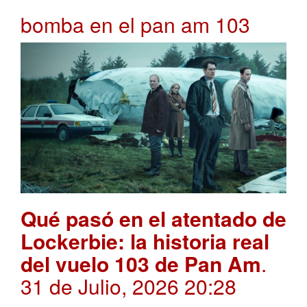
bomba en el pan am 103
Qué pasó en el atentado de
Lockerbie: la historia real
del vuelo 103 de Pan Am
.
31 de Julio, 2026 20:28