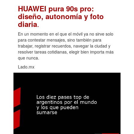
HUAWEI pura 90s pro:
diseño, autonomía y foto
.
diaria
En un momento en el que el móvil ya no sirve solo
para contestar mensajes, sino también para
trabajar, registrar recuerdos, navegar la ciudad y
resolver tareas cotidianas, elegir bien importa más
que nunca.
Lado.mx