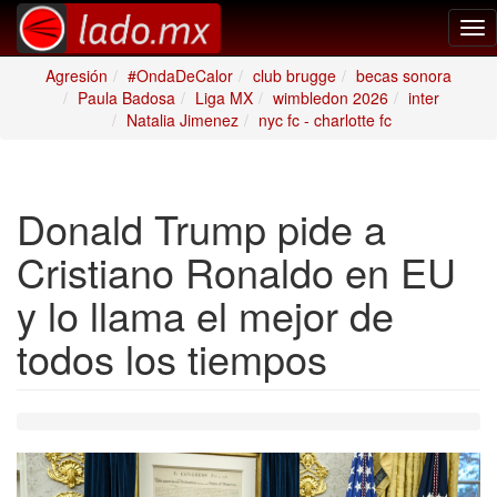
Tog
nav
Agresión
#OndaDeCalor
club brugge
becas sonora
Paula Badosa
Liga MX
wimbledon 2026
inter
Natalia Jimenez
nyc fc - charlotte fc
Donald Trump pide a
Cristiano Ronaldo en EU
y lo llama el mejor de
todos los tiempos