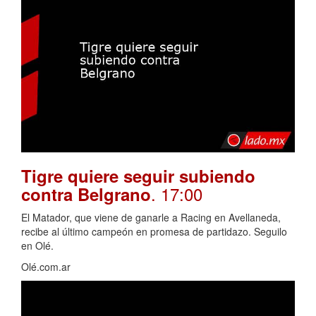
Tigre quiere seguir subiendo
. 17:00
contra Belgrano
El Matador, que viene de ganarle a Racing en Avellaneda,
recibe al último campeón en promesa de partidazo. Seguilo
en Olé.
Olé.com.ar