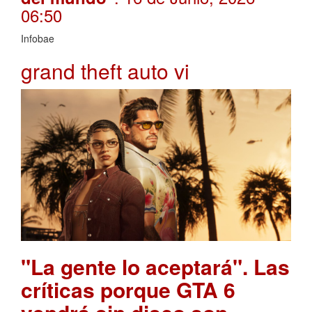
06:50
Infobae
grand theft auto vi
"La gente lo aceptará". Las
críticas porque GTA 6