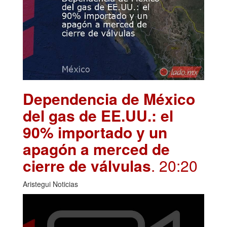
Dependencia de México
del gas de EE.UU.: el
90% importado y un
apagón a merced de
cierre de válvulas
. 20:20
Aristegui Noticias