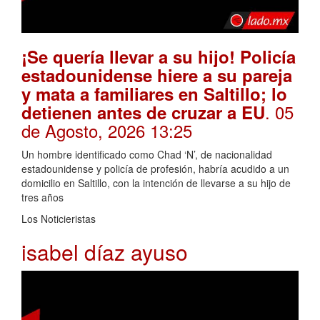
¡Se quería llevar a su hijo! Policía
estadounidense hiere a su pareja
y mata a familiares en Saltillo; lo
. 05
detienen antes de cruzar a EU
de Agosto, 2026 13:25
Un hombre identificado como Chad ‘N’, de nacionalidad
estadounidense y policía de profesión, habría acudido a un
domicilio en Saltillo, con la intención de llevarse a su hijo de
tres años
Los Noticieristas
isabel díaz ayuso