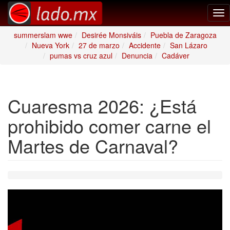
Tog
nav
summerslam wwe
Desirée Monsiváis
Puebla de Zaragoza
Nueva York
27 de marzo
Accidente
San Lázaro
pumas vs cruz azul
Denuncia
Cadáver
Cuaresma 2026: ¿Está
prohibido comer carne el
Martes de Carnaval?