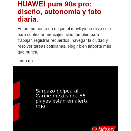
HUAWEI pura 90s pro:
diseño, autonomía y foto
.
diaria
En un momento en el que el móvil ya no sirve solo
para contestar mensajes, sino también para
trabajar, registrar recuerdos, navegar la ciudad y
resolver tareas cotidianas, elegir bien importa más
que nunca.
Lado.mx