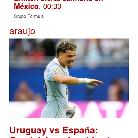
. 00:30
México
Grupo Fórmula
araujo
Uruguay vs España: