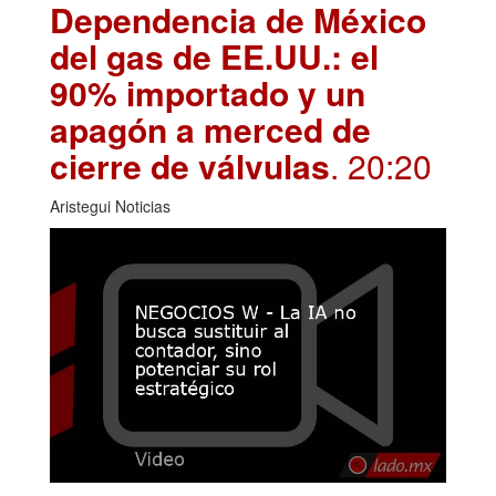
Dependencia de México
del gas de EE.UU.: el
90% importado y un
apagón a merced de
cierre de válvulas
. 20:20
Aristegui Noticias