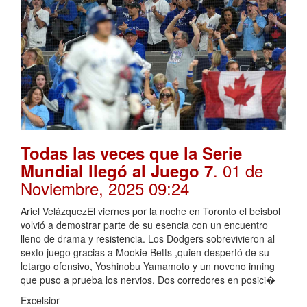
Todas las veces que la Serie
. 01 de
Mundial llegó al Juego 7
Noviembre, 2025 09:24
Ariel VelázquezEl viernes por la noche en Toronto el beisbol
volvió a demostrar parte de su esencia con un encuentro
lleno de drama y resistencia. Los Dodgers sobrevivieron al
sexto juego gracias a Mookie Betts ,quien despertó de su
letargo ofensivo, Yoshinobu Yamamoto y un noveno inning
que puso a prueba los nervios. Dos corredores en posici�
Excelsior