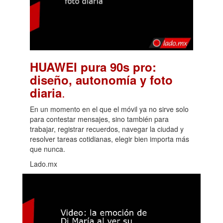
HUAWEI pura 90s pro:
diseño, autonomía y foto
.
diaria
En un momento en el que el móvil ya no sirve solo
para contestar mensajes, sino también para
trabajar, registrar recuerdos, navegar la ciudad y
resolver tareas cotidianas, elegir bien importa más
que nunca.
Lado.mx