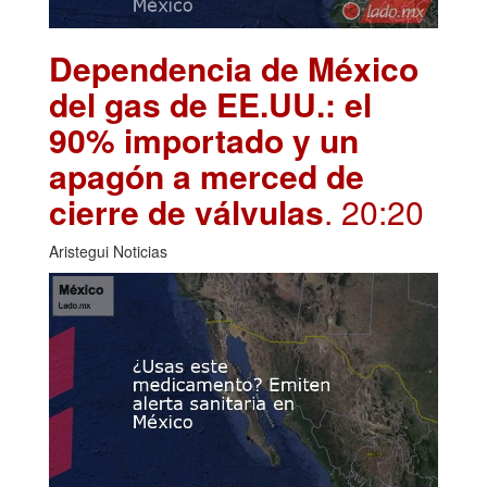
Dependencia de México
del gas de EE.UU.: el
90% importado y un
apagón a merced de
cierre de válvulas
. 20:20
Aristegui Noticias