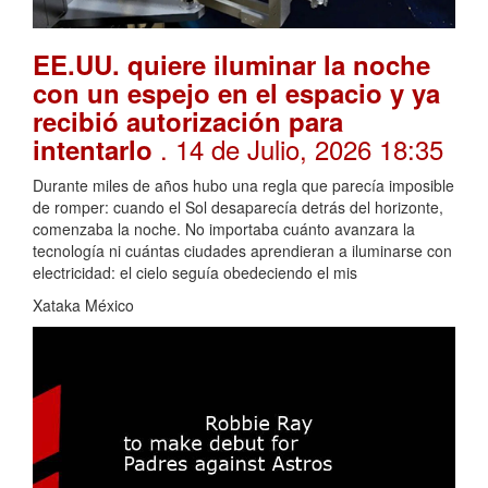
EE.UU. quiere iluminar la noche
con un espejo en el espacio y ya
recibió autorización para
. 14 de Julio, 2026 18:35
intentarlo
Durante miles de años hubo una regla que parecía imposible
de romper: cuando el Sol desaparecía detrás del horizonte,
comenzaba la noche. No importaba cuánto avanzara la
tecnología ni cuántas ciudades aprendieran a iluminarse con
electricidad: el cielo seguía obedeciendo el mis
Xataka México