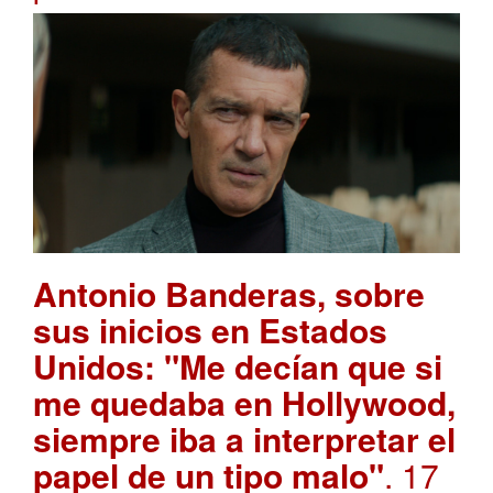
Antonio Banderas, sobre
sus inicios en Estados
Unidos: "Me decían que si
me quedaba en Hollywood,
siempre iba a interpretar el
papel de un tipo malo"
. 17