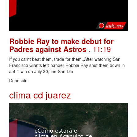
Robbie Ray to make debut for
. 11:19
Padres against Astros
If you can"t beat them, trade for them.,After watching San
Francisco Giants left-hander Robbie Ray shut them down in
a 4-1 win on July 30, the San Die
Deadspin
clima cd juarez