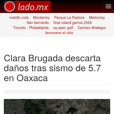
Tog
nav
rodolfo cota
Monterrey
Parque La Pastora
Metrorrey
San bernardo
final roland garros 2026
Toronto - Philadelphia
us open golf
Carmen Aristegui
fenomeno el niño
Clara Brugada descarta
daños tras sismo de 5.7
en Oaxaca