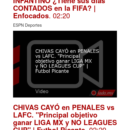
INFANTINO ¿Tiene sus días
CONTADOS en la FIFA? |
. 02:20
Enfocados
ESPN Deportes
CHIVAS CAYÓ en PENALES vs
LAFC. "Principal objetivo
ganar LIGA MX y NO LEAGUES
. 02:20
CUP" | Futbol Picante