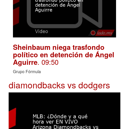
Sheinbaum niega trasfondo
político en detención de Ángel
. 09:50
Aguirre
Grupo Fórmula
diamondbacks vs dodgers