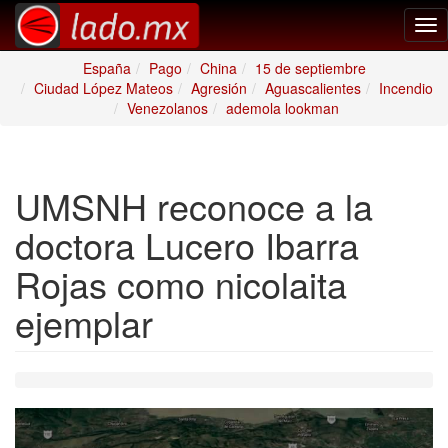
Tog
nav
España
Pago
China
15 de septiembre
Ciudad López Mateos
Agresión
Aguascalientes
Incendio
Venezolanos
ademola lookman
UMSNH reconoce a la
doctora Lucero Ibarra
Rojas como nicolaita
ejemplar