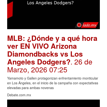
MLB: ¿Dónde y a qué hora
ver EN VIVO Arizona
Diamondbacks vs Los
Angeles Dodgers?
. 26 de
Marzo, 2026 07:25
Yamamoto y Gallen protagonizan enfrentamiento monticular
en Los Ángeles, en el inicio de la campaña con expectativas
elevadas para ambas novenas
Debate.com.mx