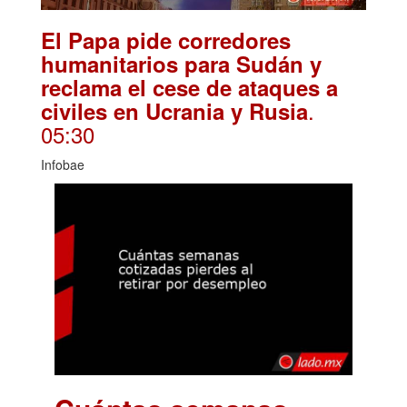
El Papa pide corredores
humanitarios para Sudán y
reclama el cese de ataques a
.
civiles en Ucrania y Rusia
05:30
Infobae