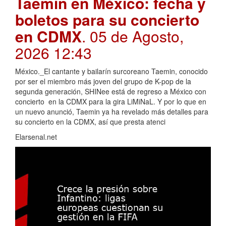
Taemin en México: fecha y
boletos para su concierto
en CDMX
. 05 de Agosto,
2026 12:43
México._El cantante y bailarín surcoreano Taemin, conocido
por ser el miembro más joven del grupo de K-pop de la
segunda generación, SHINee está de regreso a México con
concierto en la CDMX para la gira LiMiNaL. Y por lo que en
un nuevo anunció, Taemin ya ha revelado más detalles para
su concierto en la CDMX, así que presta atenci
Elarsenal.net