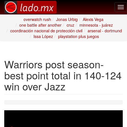
Tog
nav
overwatch rush
Jonas Urbig
Alexis Vega
one battle after another
cruz
minnesota - juárez
coordinación nacional de protección civil
arsenal - dortmund
Issa López
playstation plus juegos
Warriors post season-
best point total in 140-124
win over Jazz