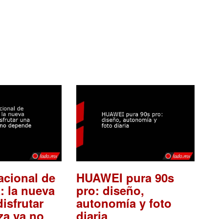
acional de
HUAWEI pura 90s
: la nueva
pro: diseño,
isfrutar
autonomía y foto
.
za ya no
diaria