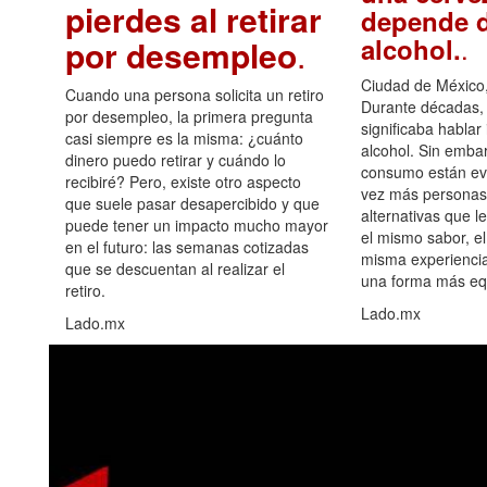
pierdes al retirar
depende d
.
alcohol.
por desempleo
.
Ciudad de México,
Cuando una persona solicita un retiro
Durante décadas, 
por desempleo, la primera pregunta
significaba hablar
casi siempre es la misma: ¿cuánto
alcohol. Sin embar
dinero puedo retirar y cuándo lo
consumo están ev
recibiré? Pero, existe otro aspecto
vez más personas
que suele pasar desapercibido y que
alternativas que l
puede tener un impacto mucho mayor
el mismo sabor, el
en el futuro: las semanas cotizadas
misma experiencia
que se descuentan al realizar el
una forma más equ
retiro.
Lado.mx
Lado.mx