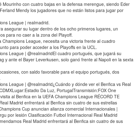
osé Mourinho con cuatro bajas en la defensa merengue, siendo Eder
 Ferland Mendy los jugadores que no están listos para jugar por
ions League | realmadrid.
a asegurar su lugar dentro de los ocho primeros lugares, un
s para no caer a la zona del Playoff.
 la Champions League, necesita una victoria frente al cuadro
nto para poder acceder a los Playoffs en la UCL.
pions League | @realmadridEl cuadro portugués, que jugará su
ag y ante el Bayer Leverkusen, solo ganó frente al Napoli en la sexta
ocasiones, con saldo favorable para el equipo portugués, dos
.
pions League | @realmadrid¿Cuándo y dónde ver el Benfica vs Real
s CDMXLugar:Estadio Da Luz, PortugalTransmisión:FOX One
visita al Benfica en la UEFA Champions League RÉCORD TE
l Madrid enfrentará al Benfica sin cuatro de sus estrellas
 Champions Cup anuncian alianza comercial Internacionales |
gu por lesión Clasificación Futbol Internacional Real Madrid
endamos Real Madrid enfrentará al Benfica sin cuatro de sus