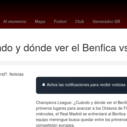
uca
Centroamérica
Secta
change org argentina mundial
flori
Al momento
Mapa
Futbol
Club
Generador QR
o y dónde ver el Benfica v
🔔 Activa las notificaciones para recibir noticias 
Champions League: ¿Cuándo y dónde ver el Benfi
primeros lugares para avanzar a los Octavos de 
miércoles, el Real Madrid se enfrentará al Benfic
equipo merengue busca quedar entre los primeros 
competición europea.