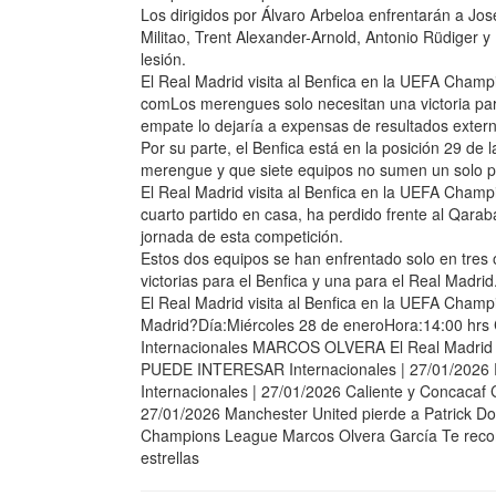
Los dirigidos por Álvaro Arbeloa enfrentarán a J
Militao, Trent Alexander-Arnold, Antonio Rüdiger y
lesión.
El Real Madrid visita al Benfica en la UEFA Champ
comLos merengues solo necesitan una victoria par
empate lo dejaría a expensas de resultados externo
Por su parte, el Benfica está en la posición 29 de
merengue y que siete equipos no sumen un solo pu
El Real Madrid visita al Benfica en la UEFA Cham
cuarto partido en casa, ha perdido frente al Qarab
jornada de esta competición.
Estos dos equipos se han enfrentado solo en tres 
victorias para el Benfica y una para el Real Madrid
El Real Madrid visita al Benfica en la UEFA Cham
Madrid?Día:Miércoles 28 de eneroHora:14:00 hr
Internacionales MARCOS OLVERA El Real Madrid 
PUEDE INTERESAR Internacionales | 27/01/2026 Rea
Internacionales | 27/01/2026 Caliente y Concacaf
27/01/2026 Manchester United pierde a Patrick Dor
Champions League Marcos Olvera García Te recom
estrellas