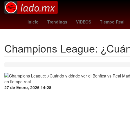
Dólar estadounidense
skarsgard
columbus crew - pach
Inicio
Trendings
VIDEOS
Tiempo Real
Champions League: ¿Cuánd
27 de Enero, 2026 14:28